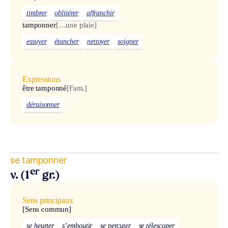
timbrer
oblitérer
affranchir
tamponner
[…une plaie]
essuyer
étancher
nettoyer
soigner
Expressions
être tamponné
[Fam.]
déraisonner
se tamponner
er
v. (1
gr.)
Sens principaux
[Sens commun]
se heurter
s’emboutir
se percuter
se télescoper