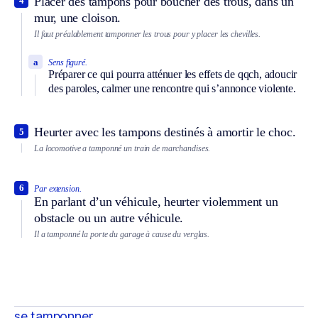
Placer des tampons pour boucher des trous, dans un
4
mur, une cloison.
Il faut préalablement tamponner les trous pour y placer les chevilles.
a
Sens figuré.
Préparer ce qui pourra atténuer les effets de qqch, adoucir
des paroles, calmer une rencontre qui s’annonce violente.
Heurter avec les tampons destinés à amortir le choc.
5
La locomotive a tamponné un train de marchandises.
6
Par extension.
En parlant d’un véhicule, heurter violemment un
obstacle ou un autre véhicule.
Il a tamponné la porte du garage à cause du verglas.
se tamponner