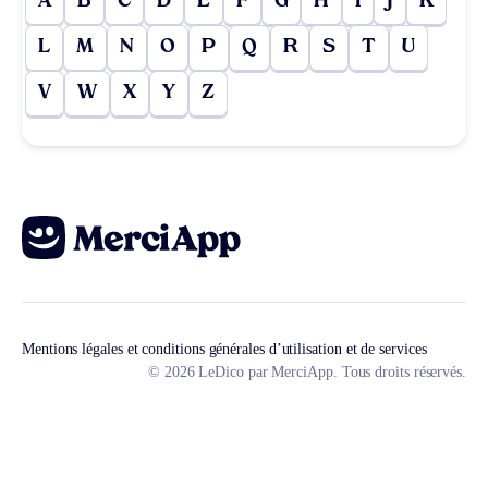
A
B
C
D
E
F
G
H
I
J
K
L
M
N
O
P
Q
R
S
T
U
V
W
X
Y
Z
Mentions légales et conditions générales d’utilisation et de services
© 2026 LeDico par MerciApp. Tous droits réservés.