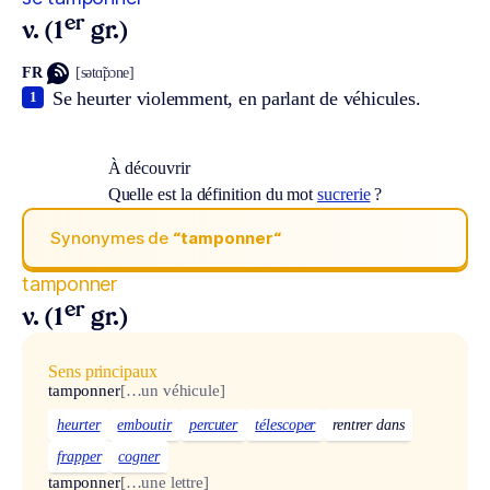
er
v. (1
gr.)
FR
[sətɑ̃pɔne]
Se heurter violemment, en parlant de véhicules.
1
À découvrir
Quelle est la définition du mot
sucrerie
?
Synonymes de
“tamponner“
tamponner
er
v. (1
gr.)
Sens principaux
tamponner
[…un véhicule]
heurter
emboutir
percuter
télescoper
rentrer dans
frapper
cogner
tamponner
[…une lettre]