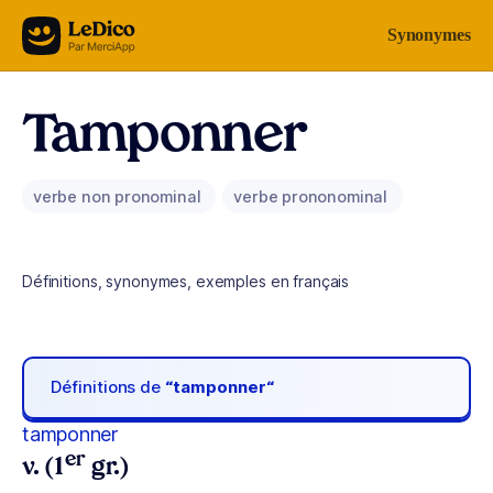
Aller au contenu
Synonymes
Tamponner
verbe non pronominal
verbe prononominal
Définitions, synonymes, exemples en français
Définitions de
“tamponner“
tamponner
er
v. (1
gr.)