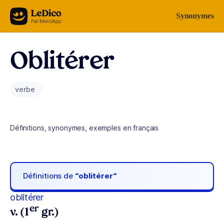
Aller au contenu
Synonymes
Oblitérer
verbe
Définitions, synonymes, exemples en français
Définitions de
“oblitérer“
oblitérer
er
v. (1
gr.)