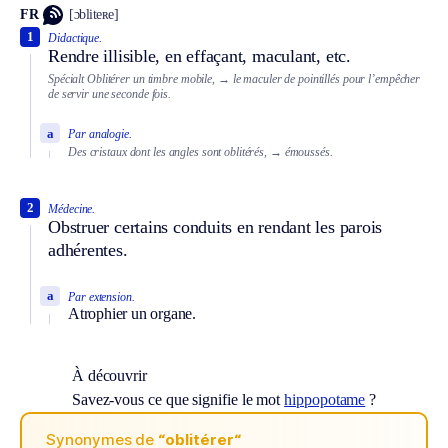
FR
[ɔbliteʀe]
1
Didactique.
Rendre illisible, en effaçant, maculant, etc.
Spécialt
Oblitérer un timbre mobile,
→ le maculer de pointillés pour l’empêcher
de servir une seconde fois.
a
Par analogie.
Des cristaux dont les angles sont oblitérés,
→ émoussés.
2
Médecine.
Obstruer certains conduits en rendant les parois
adhérentes.
a
Par extension.
Atrophier un organe.
À découvrir
Savez-vous ce que signifie le mot
hippopotame
?
Synonymes de
“oblitérer“