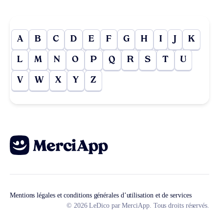
A
B
C
D
E
F
G
H
I
J
K
L
M
N
O
P
Q
R
S
T
U
V
W
X
Y
Z
Mentions légales et conditions générales d’utilisation et de services
© 2026 LeDico par MerciApp. Tous droits réservés.