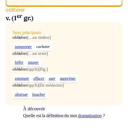
oblitérer
er
v. (1
gr.)
Sens principaux
oblitérer
[…un timbre]
tamponner
cacheter
oblitérer
[…un texte]
biffer
raturer
oblitérer
(qqch)
[Fig.]
estomper
effacer
user
supprimer
oblitérer
(qqch)
[En médecine]
obstruer
boucher
À découvrir
Quelle est la définition du mot
dramatisation
?