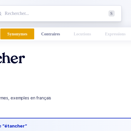
mmencez à chercher un mot dans le dictionnaire :
S
esults found.
Synonymes
Contraires
Locutions
Expressions
cher
ymes, exemples en français
de
“étancher“