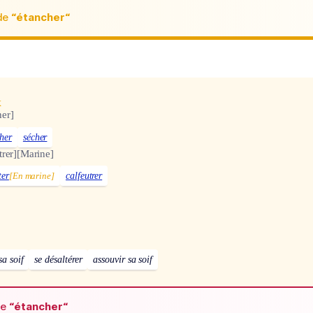
de
“étancher“
x
er]
her
sécher
trer]
[Marine]
ter
[En marine]
calfeutrer
sa soif
se désaltérer
assouvir sa soif
de
“étancher“