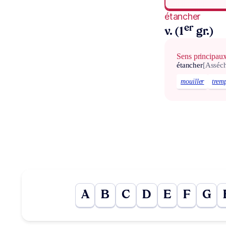
étancher
er
v. (1
gr.)
Sens principau
étancher
[Asséch
mouiller
trem
A
B
C
D
E
F
G