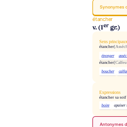
Synonymes 
étancher
er
v. (1
gr.)
Sens principau
étancher
[Asséch
éponger
asséc
étancher
[Calfeu
boucher
calfa
Expressions
étancher sa soif
boire
apaiser 
Antonymes 