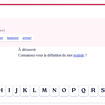
x
er]
per
humecter
arroser
À découvrir
Connaissez-vous la définition du mot
gratiole
?
H
I
J
K
L
M
N
O
P
Q
R
S