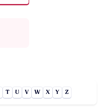
T
U
V
W
X
Y
Z