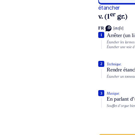
étancher
er
v. (1
gr.)
FR
[etɑ̃ʃe]
Arrêter (un 
1
Étancher les larmes
Étancher une voie d
2
Technique.
Rendre étanc
Étancher un tonnea
3
Musique.
En parlant d’
Soufflet d’orgue bie