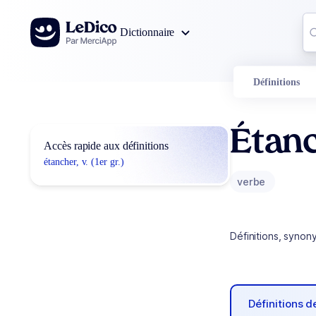
Aller au contenu
Co
Dictionnaire
0
r
Définitions
Étan
Accès rapide aux définitions
étancher, v. (1er gr.)
verbe
Définitions, synon
Définitions 