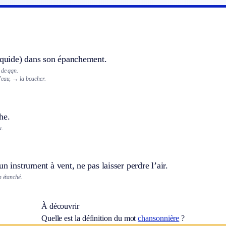
liquide) dans son épanchement.
 de qqn.
’eau,
→ la boucher.
he.
u.
un instrument à vent, ne pas laisser perdre l’air.
n étanché.
À découvrir
Quelle est la définition du mot
chansonnière
?