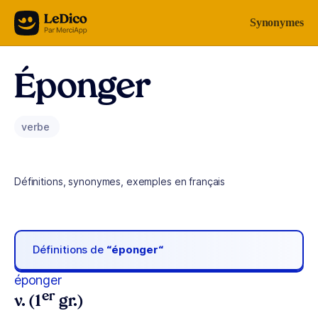
Aller au contenu
Synonymes
Éponger
verbe
Définitions, synonymes, exemples en français
Définitions de
“éponger“
éponger
er
v. (1
gr.)