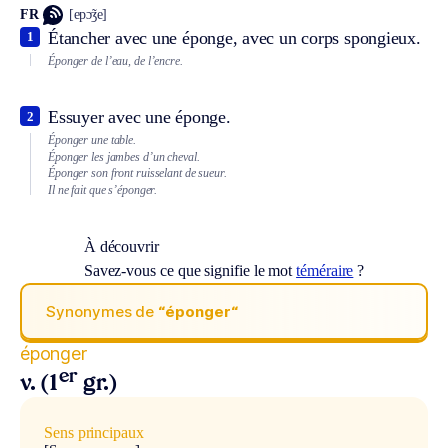
FR
[epɔ̃ʒe]
Étancher avec une éponge, avec un corps spongieux.
1
Éponger de l’eau, de l’encre.
Essuyer avec une éponge.
2
Éponger une table.
Éponger les jambes d’un cheval.
Éponger son front ruisselant de sueur.
Il ne fait que s’éponger.
À découvrir
Savez-vous ce que signifie le mot
téméraire
?
Synonymes de
“éponger“
éponger
er
v. (1
gr.)
Sens principaux