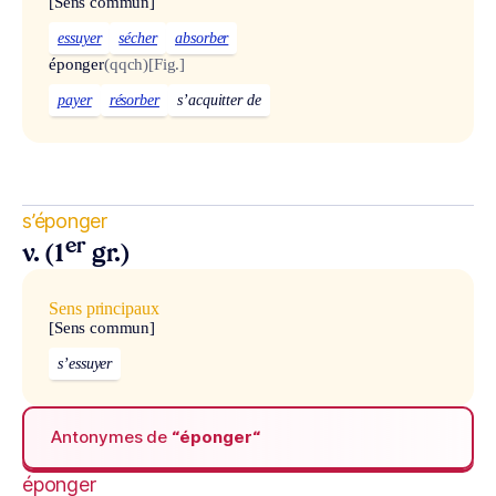
[Sens commun]
essuyer
sécher
absorber
éponger
(qqch)
[Fig.]
payer
résorber
s’acquitter de
s’éponger
er
v. (1
gr.)
Sens principaux
[Sens commun]
s’essuyer
Antonymes de
“éponger“
éponger