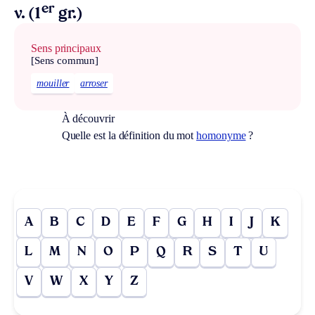
er
v. (1
gr.)
Sens principaux
[Sens commun]
mouiller
arroser
À découvrir
Quelle est la définition du mot
homonyme
?
A
B
C
D
E
F
G
H
I
J
K
L
M
N
O
P
Q
R
S
T
U
V
W
X
Y
Z