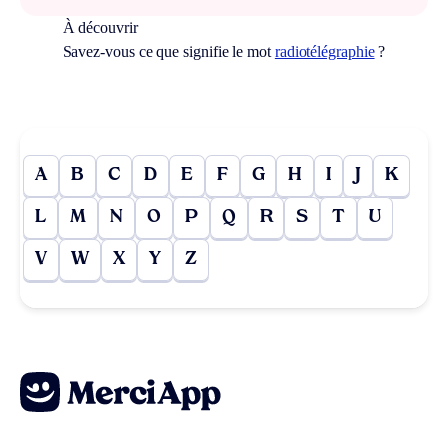
À découvrir
Savez-vous ce que signifie le mot
radiotélégraphie
?
A
B
C
D
E
F
G
H
I
J
K
L
M
N
O
P
Q
R
S
T
U
V
W
X
Y
Z