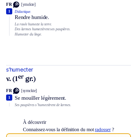
FR
[ymɛkte]
1
Didactique.
Rendre humide.
La rosée humecte la terre.
Des larmes humectèrent ses paupières.
Humecter du linge.
s’humecter
er
v. (1
gr.)
FR
[symɛkte]
Se mouiller légèrement.
1
Ses paupières s’humectèrent de larmes.
À découvrir
Connaissez-vous la définition du mot
radosser
?