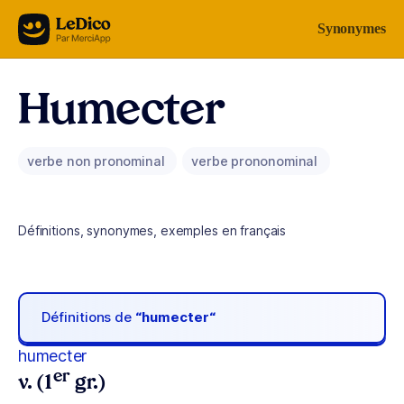
Aller au contenu
Synonymes
Humecter
verbe non pronominal
verbe prononominal
Définitions, synonymes, exemples en français
Définitions de
“humecter“
humecter
er
v. (1
gr.)