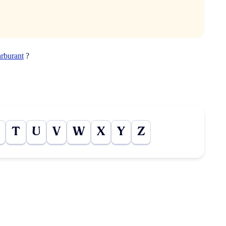
arburant
?
T
U
V
W
X
Y
Z