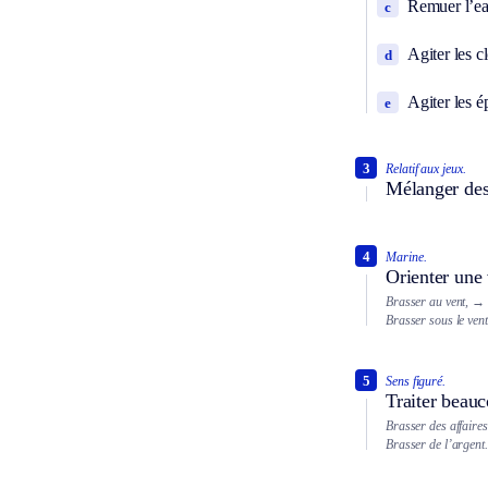
Remuer l’eau
c
Agiter les c
d
Agiter les é
e
3
Relatif aux jeux.
Mélanger des 
4
Marine.
Orienter une 
Brasser au vent,
→ d
Brasser sous le vent
5
Sens figuré.
Traiter beau
Brasser des affaires
Brasser de l’argent.