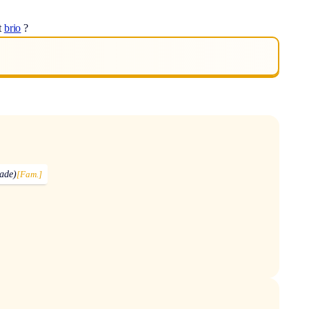
t
brio
?
lade)
[Fam.]