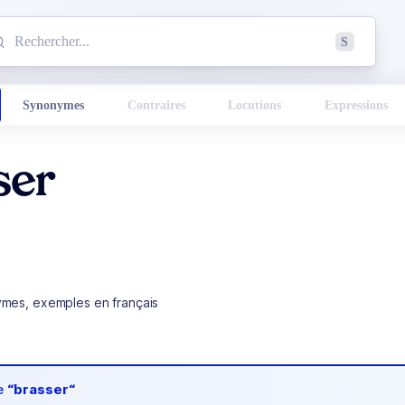
mmencez à chercher un mot dans le dictionnaire :
S
esults found.
Synonymes
Contraires
Locutions
Expressions
ser
ymes, exemples en français
de
“brasser“