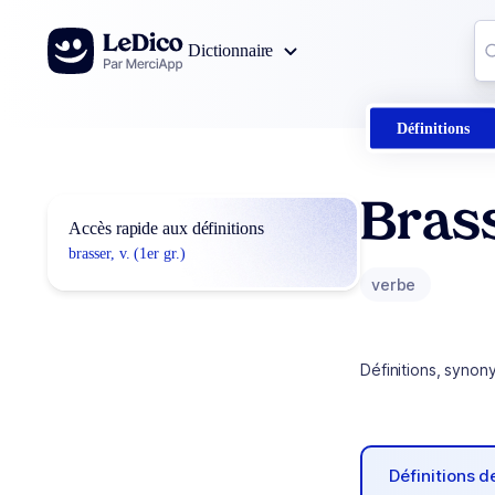
Aller au contenu
Co
Dictionnaire
0
r
Définitions
Bras
Accès rapide aux définitions
brasser, v. (1er gr.)
verbe
Définitions, synon
Définitions 