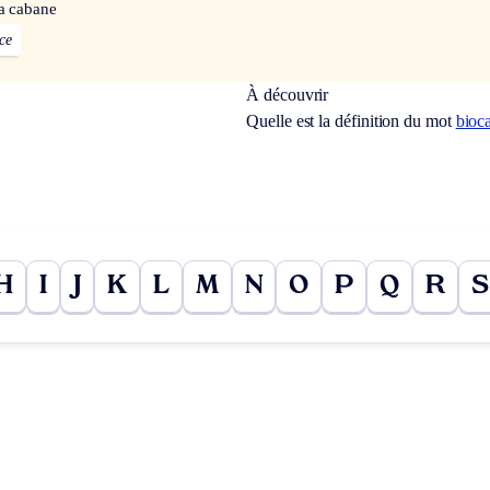
la cabane
ce
À découvrir
Quelle est la définition du mot
bioc
H
I
J
K
L
M
N
O
P
Q
R
S