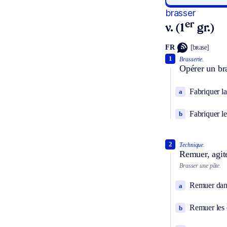
brasser
er
v. (1
gr.)
FR
[bʀase]
1
Brasserie.
Opérer un br
Fabriquer la
a
Fabriquer l
b
2
Technique.
Remuer, agit
Brasser une pâte.
Remuer dans 
a
Remuer les 
b