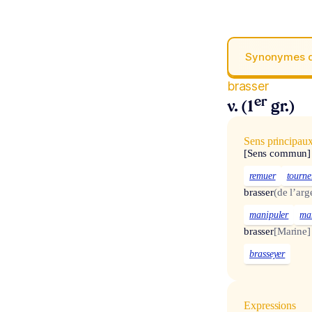
Synonymes 
brasser
er
v. (1
gr.)
Sens principau
[Sens commun]
remuer
tourne
brasser
(de l’arg
manipuler
ma
brasser
[Marine]
brasseyer
Expressions