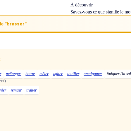
À découvrir
Savez-vous ce que signifie le mo
de
“brasser“
x
r
mélanger
battre
mêler
agiter
touiller
amalgamer
fatiguer (la sa
ent)
nier
remuer
traiter