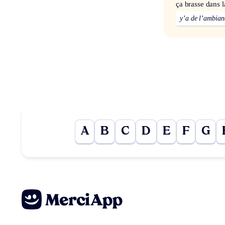
ça brasse dans 
y’a de l’ambian
A
B
C
D
E
F
G