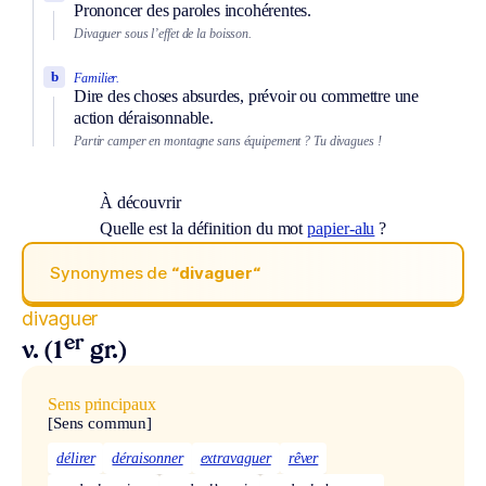
Prononcer des paroles incohérentes.
Divaguer sous l’effet de la boisson.
b
Familier.
Dire des choses absurdes, prévoir ou commettre une
action déraisonnable.
Partir camper en montagne sans équipement ? Tu divagues !
À découvrir
Quelle est la définition du mot
papier-alu
?
Synonymes de
“divaguer“
divaguer
er
v. (1
gr.)
Sens principaux
[Sens commun]
délirer
déraisonner
extravaguer
rêver