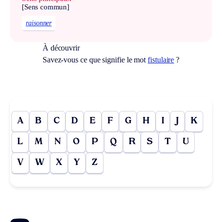
[Sens commun]
raisonner
À découvrir
Savez-vous ce que signifie le mot
fistulaire
?
A
B
C
D
E
F
G
H
I
J
K
L
M
N
O
P
Q
R
S
T
U
V
W
X
Y
Z