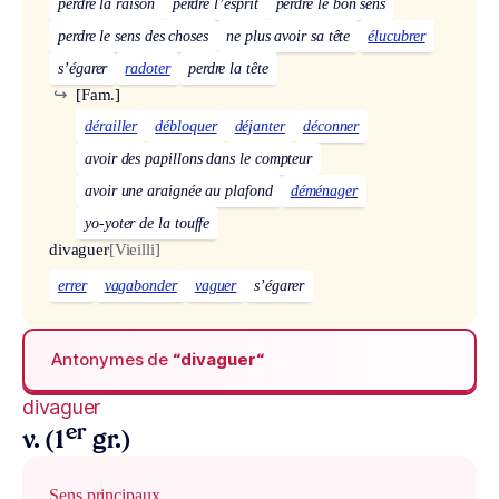
perdre la raison
perdre l’esprit
perdre le bon sens
perdre le sens des choses
ne plus avoir sa tête
élucubrer
s’égarer
radoter
perdre la tête
↪
[Fam.]
dérailler
débloquer
déjanter
déconner
avoir des papillons dans le compteur
avoir une araignée au plafond
déménager
yo-yoter de la touffe
divaguer
[Vieilli]
errer
vagabonder
vaguer
s’égarer
Antonymes de
“divaguer“
divaguer
er
v. (1
gr.)
Sens principaux