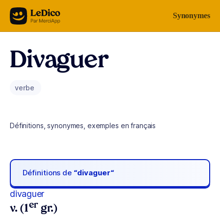
Aller au contenu
Synonymes
Divaguer
verbe
Définitions, synonymes, exemples en français
Définitions de
“divaguer“
divaguer
er
v. (1
gr.)