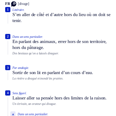
FR
[divage]
1
Littéraire.
S’en aller de côté et d’autre hors du lieu où on doit se
tenir.
2
Dans un sens particulier.
En parlant des animaux, errer hors de son territoire,
hors du pâturage.
Des bestiaux qu’on a laissés divaguer.
3
Par analogie.
Sortir de son lit en parlant d’un cours d’eau.
La rivière a divagué et inondé les prairies.
4
Sens figuré.
Laisser aller sa pensée hors des limites de la raison.
Un écrivain, un orateur qui divague.
a
Dans un sens particulier.