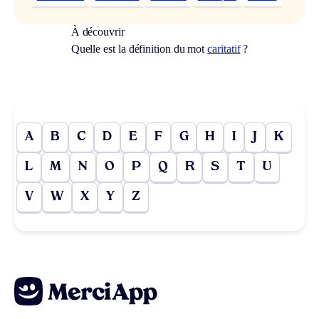
À découvrir
Quelle est la définition du mot
caritatif
?
A
B
C
D
E
F
G
H
I
J
K
L
M
N
O
P
Q
R
S
T
U
V
W
X
Y
Z