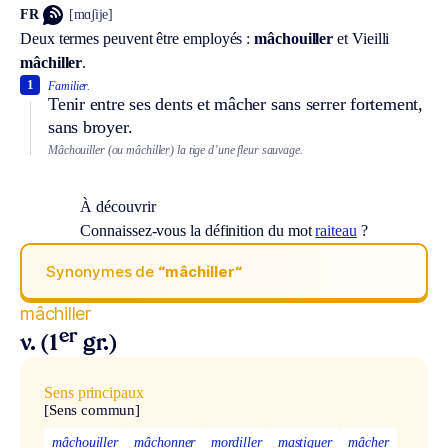
FR
[mɑʃije]
Deux termes peuvent être employés :
mâchouiller
et
Vieilli
mâchiller
.
1
Familier.
Tenir entre ses dents et mâcher sans serrer fortement,
sans broyer.
Mâchouiller (ou mâchiller) la tige d’une fleur sauvage.
À découvrir
Connaissez-vous la définition du mot
raiteau
?
Synonymes de
“mâchiller“
mâchiller
er
v. (1
gr.)
Sens principaux
[Sens commun]
mâchouiller
mâchonner
mordiller
mastiquer
mâcher