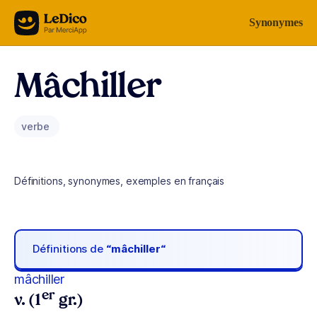
Aller au contenu
Synonymes
Mâchiller
verbe
Définitions, synonymes, exemples en français
Définitions de
“mâchiller“
mâchiller
er
v. (1
gr.)