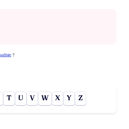
sudiste
?
T
U
V
W
X
Y
Z