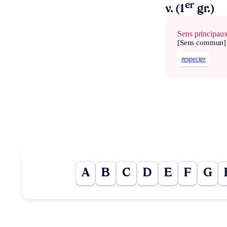
er
v. (1
gr.)
Sens principau
[Sens commun]
respecter
A
B
C
D
E
F
G