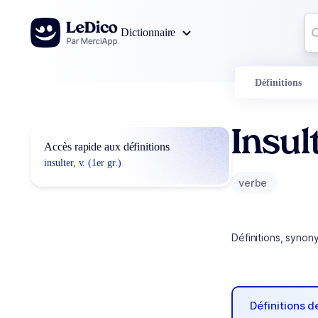
Aller au contenu
Co
Dictionnaire
0
r
Définitions
Insul
Accès rapide aux définitions
insulter, v. (1er gr.)
verbe
Définitions, synon
Définitions 