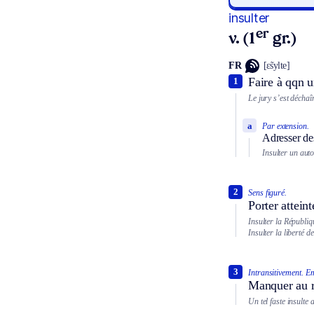
insulter
er
v. (1
gr.)
FR
[ɛ̃sylte]
Faire à qqn u
1
Le jury s’est déchaî
a
Par extension.
Adresser des
Insulter un auto
2
Sens figuré.
Porter attein
Insulter la Républiq
Insulter la liberté d
3
Intransitivement.
Em
Manquer au r
Un tel faste insulte 