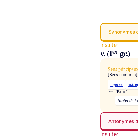
Synonymes 
insulter
er
v. (1
gr.)
Sens principau
[Sens commun]
injurier
outra
↪
[Fam.]
traiter de t
Antonymes 
insulter