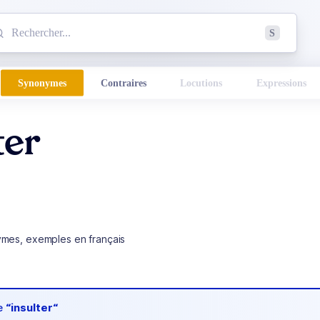
mmencez à chercher un mot dans le dictionnaire :
S
esults found.
Synonymes
Contraires
Locutions
Expressions
ter
ymes, exemples en français
de
“insulter“