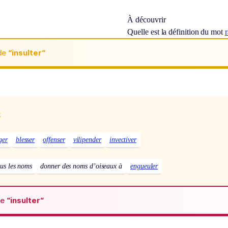
À découvrir
Quelle est la définition du mot
r
de
“insulter“
x
ger
blesser
offenser
vilipender
invectiver
ous les noms
donner des noms d’oiseaux à
engueuler
de
“insulter“