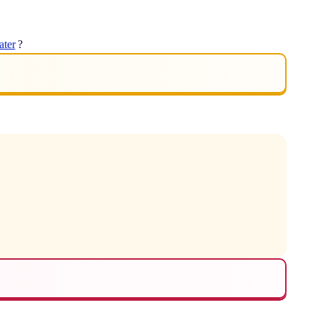
ater
?