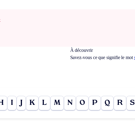
x
À découvrir
Savez-vous ce que signifie le mot
H
I
J
K
L
M
N
O
P
Q
R
S