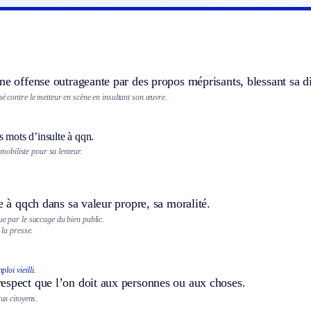
ne offense outrageante par des propos méprisants, blessant sa d
né contre le metteur en scène en insultant son œuvre.
 mots d’insulte à qqn.
mobiliste pour sa lenteur.
te à qqch dans sa valeur propre, sa moralité.
ue par le saccage du bien public.
e la presse.
ploi vieilli.
espect que l’on doit aux personnes ou aux choses.
aux citoyens.