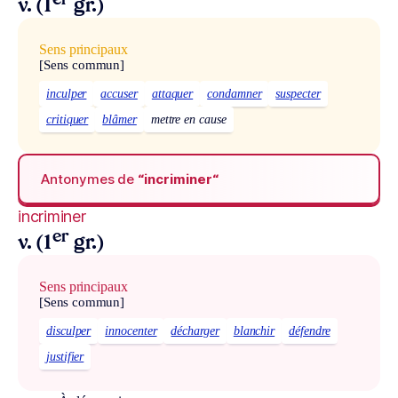
er
v. (1
gr.)
Sens principaux
[Sens commun]
inculper
accuser
attaquer
condamner
suspecter
critiquer
blâmer
mettre en cause
Antonymes de
“incriminer“
incriminer
er
v. (1
gr.)
Sens principaux
[Sens commun]
disculper
innocenter
décharger
blanchir
défendre
justifier