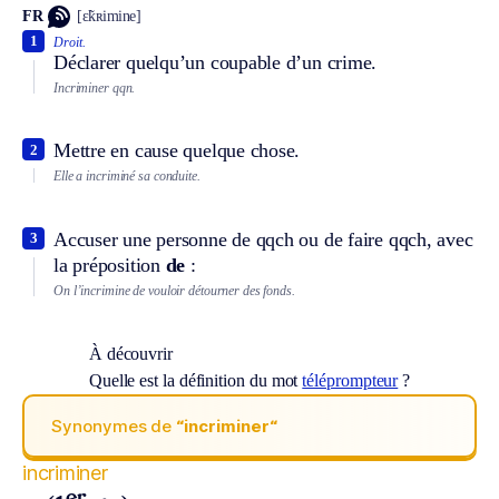
FR
[ɛ̃kʀimine]
1
Droit.
Déclarer quelqu’un coupable d’un crime.
Incriminer qqn.
Mettre en cause quelque chose.
2
Elle a incriminé sa conduite.
Accuser une personne de qqch ou de faire qqch, avec
3
la préposition
de
:
On l’incrimine de vouloir détourner des fonds.
À découvrir
Quelle est la définition du mot
téléprompteur
?
Synonymes de
“incriminer“
incriminer