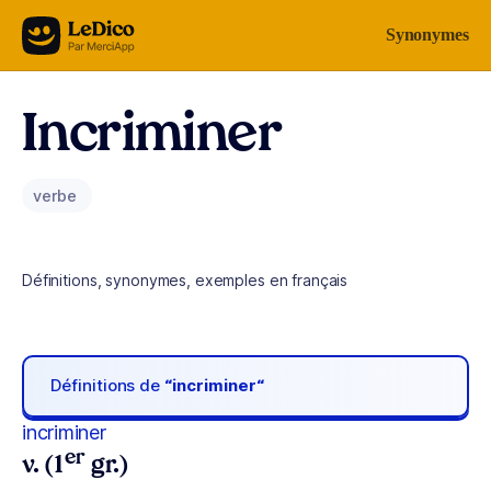
Aller au contenu
Synonymes
Incriminer
verbe
Définitions, synonymes, exemples en français
Définitions de
“incriminer“
incriminer
er
v. (1
gr.)