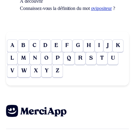
À découvrir
Connaissez-vous la définition du mot
ovipositeur
?
A
B
C
D
E
F
G
H
I
J
K
L
M
N
O
P
Q
R
S
T
U
V
W
X
Y
Z