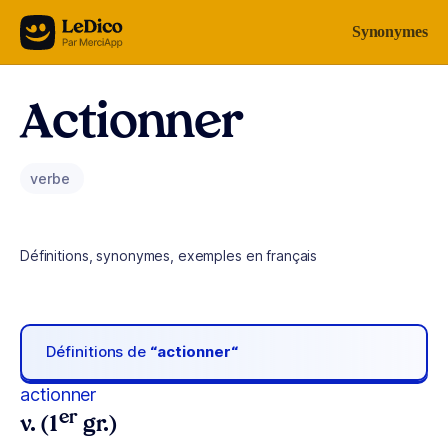
Aller au contenu
Synonymes
Actionner
verbe
Définitions, synonymes, exemples en français
Définitions de
“actionner“
actionner
er
v. (1
gr.)