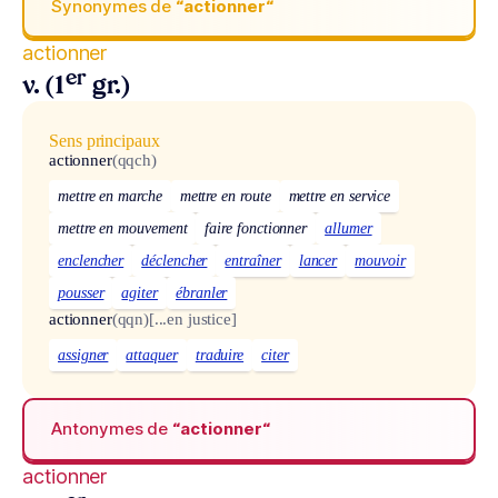
Synonymes de
“actionner“
actionner
er
v. (1
gr.)
Sens principaux
actionner
(qqch)
mettre en marche
mettre en route
mettre en service
mettre en mouvement
faire fonctionner
allumer
enclencher
déclencher
entraîner
lancer
mouvoir
pousser
agiter
ébranler
actionner
(qqn)
[...en justice]
assigner
attaquer
traduire
citer
Antonymes de
“actionner“
actionner