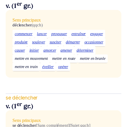
er
v. (1
gr.)
Sens principaux
déclencher
(qqch)
commencer
lancer
provoquer
entraîner
engager
produire
soulever
susciter
démarrer
occasionner
causer
initier
amorcer
amener
déterminer
mettre en mouvement
mettre en route
mettre en branle
mettre en train
éveiller
opérer
se déclencher
er
v. (1
gr.)
Sens principaux
se déclencher
[Sans complément]
[Sujet qqch]