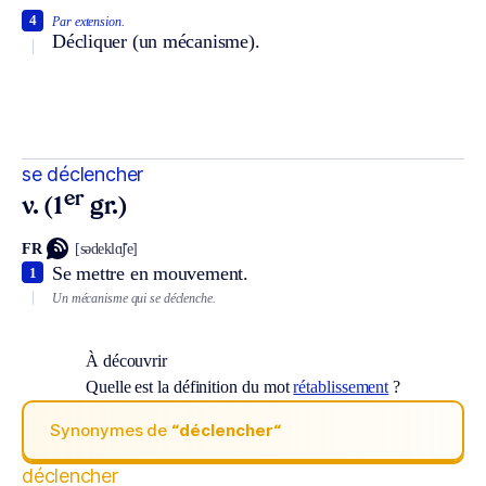
4
Par extension.
Décliquer (un mécanisme).
se déclencher
er
v. (1
gr.)
FR
[sədeklɑ̃ʃe]
Se mettre en mouvement.
1
Un mécanisme qui se déclenche.
À découvrir
Quelle est la définition du mot
rétablissement
?
Synonymes de
“déclencher“
déclencher