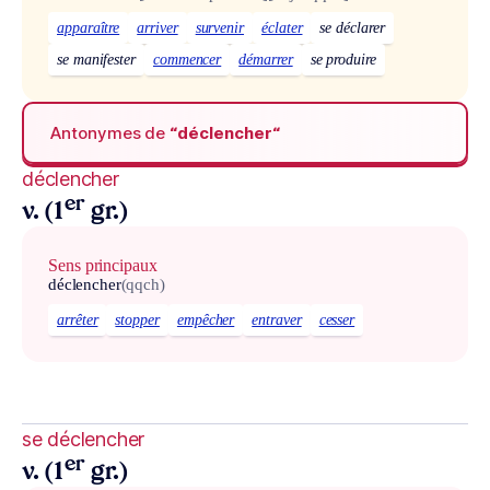
apparaître
arriver
survenir
éclater
se déclarer
se manifester
commencer
démarrer
se produire
Antonymes de
“déclencher“
déclencher
er
v. (1
gr.)
Sens principaux
déclencher
(qqch)
arrêter
stopper
empêcher
entraver
cesser
se déclencher
er
v. (1
gr.)