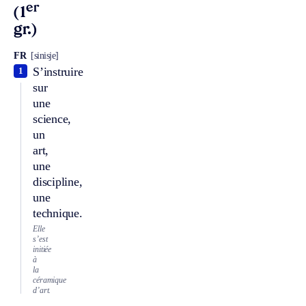
er
(1
gr.)
FR
[sinisje]
S’instruire
1
sur
une
science,
un
art,
une
discipline,
une
technique.
Elle
s’est
initiée
à
la
céramique
d’art.