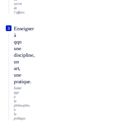
secret
de
l’affaire.
Enseigner
3
à
qqn
une
discipline,
un
art,
une
pratique.
Initier
qqn
à
la
philosophie,
à
la
politique.