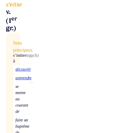
s’initier
v.
er
(1
gr.)
Sens
principaux
s’initier
(qqch)
à
découvrir
apprendre
se
mettre
au
courant
de
faire un
baptême
de