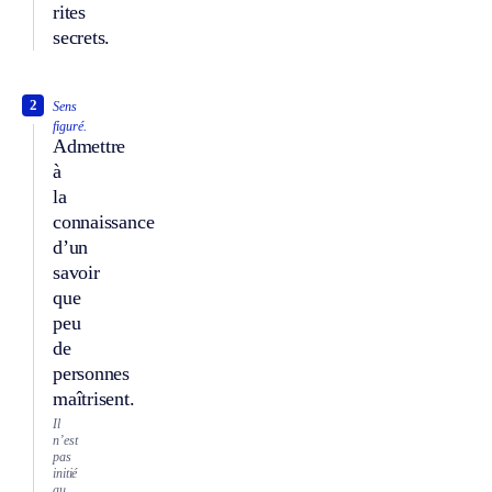
rites
secrets.
2
Sens
figuré.
Admettre
à
la
connaissance
d’un
savoir
que
peu
de
personnes
maîtrisent.
Il
n’est
pas
initié
au