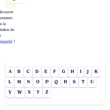
écouvrir
naissez-
s la
inition du
t
stmarché
?
A
B
C
D
E
F
G
H
I
J
K
L
M
N
O
P
Q
R
S
T
U
V
W
X
Y
Z