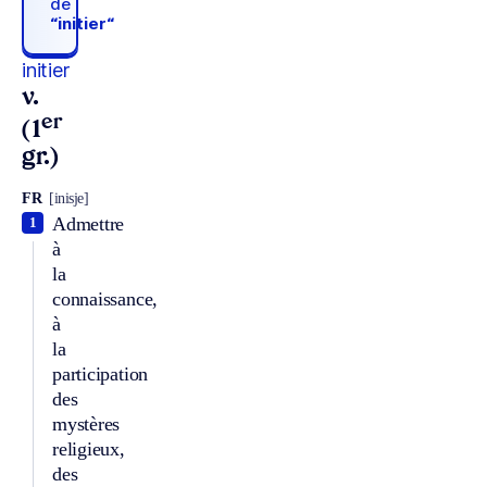
de
“initier“
initier
v.
er
(1
gr.)
FR
[inisje]
Admettre
1
à
la
connaissance,
à
la
participation
des
mystères
religieux,
des