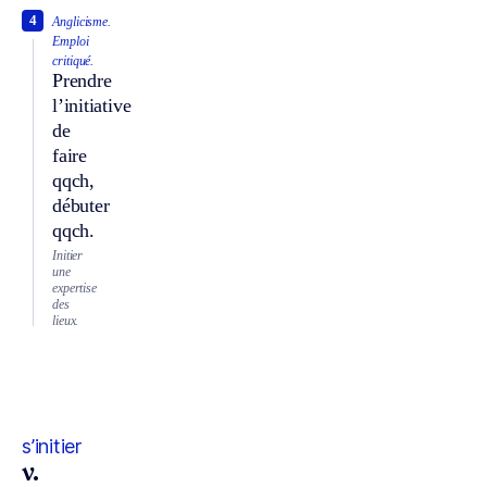
4
Anglicisme.
Emploi
critiqué.
Prendre
l’initiative
de
faire
qqch,
débuter
qqch.
Initier
une
expertise
des
lieux.
s’initier
v.