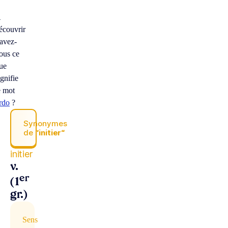
À
écouvrir
avez-
ous ce
ue
ignifie
e mot
rdo
?
Synonymes
de
“initier“
initier
v.
er
(1
gr.)
Sens