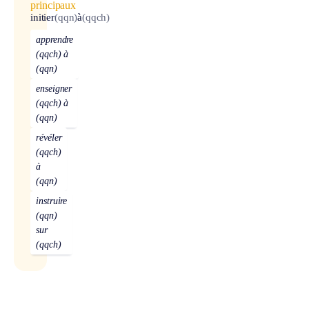
principaux
initier
(qqn)
à
(qqch)
apprendre
(qqch) à
(qqn)
enseigner
(qqch) à
(qqn)
révéler
(qqch)
à
(qqn)
instruire
(qqn)
sur
(qqch)