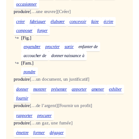
occasionner
produire
[…une œuvre]
[Créer]
créer
fabriquer
élaborer
concevoir
faire
écrire
composer
forger
↪
[Fig.]
engendrer
procréer
sortir
enfanter de
accoucher de
donner naissance à
↪
[Fam.]
pondre
produire
[…un document, un justificatif]
donner
montrer
présenter
apporter
amener
exhiber
fournir
produire
[…de l’argent]
[Fournir un profit]
rapporter
procurer
produire
[…un gaz, une fumée]
émettre
former
dégager