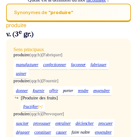
Synonymes de
“produire“
produire
e
v. (3
gr.)
Sens principaux
produire
(qqch)
[Fabriquer]
manufacturer
confectionner
façonner
fabriquer
usiner
produire
(qqch)
[Fournir]
donner
fournir
offrir
porter
rendre
engendrer
↪
[Produire des fruits]
fructifier
[•]
produire
(qqch)
[Provoquer]
susciter
provoquer
entraîner
déclencher
procurer
dégager
constituer
causer
faire naître
engendrer