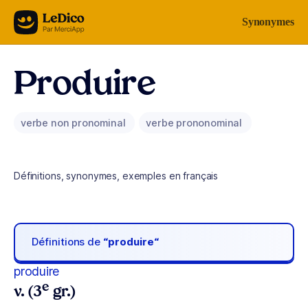
Aller au contenu
Synonymes
Produire
verbe non pronominal
verbe prononominal
Définitions, synonymes, exemples en français
Définitions de
“produire“
produire
e
v. (3
gr.)