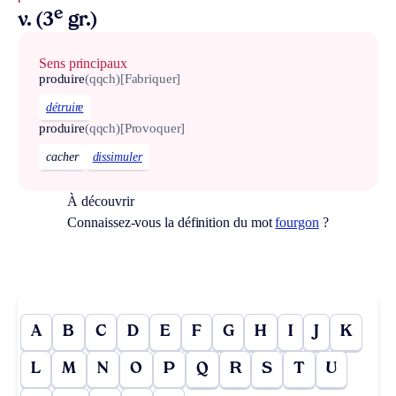
e
v. (3
gr.)
Sens principaux
produire
(qqch)
[Fabriquer]
détruire
produire
(qqch)
[Provoquer]
cacher
dissimuler
À découvrir
Connaissez-vous la définition du mot
fourgon
?
A
B
C
D
E
F
G
H
I
J
K
L
M
N
O
P
Q
R
S
T
U