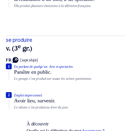
Elle produit plusieurs émissions à la télévision française.
se produire
e
v. (3
gr.)
FR
[səpʀɔdɥiʀ]
1
En parlant de quelqu’un.
Arts et spectacles.
Paraître en public.
Le groupe s’est produit sur toutes les scènes parisiennes.
2
Emploi impersonnel.
Avoir lieu, survenir.
Le séisme s’est produit au lever du jour.
À découvrir
Quelle est la définition du mot
façonnage
?