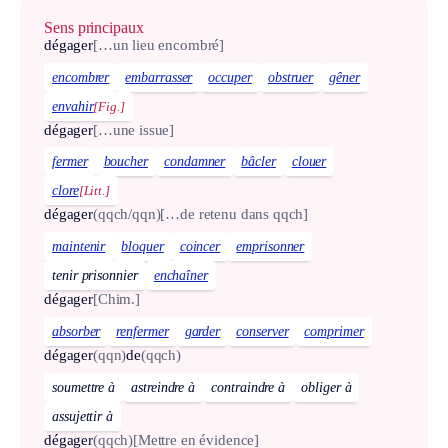
Sens principaux
dégager
[…un lieu encombré]
encombrer
embarrasser
occuper
obstruer
gêner
envahir
[Fig.]
dégager
[…une issue]
fermer
boucher
condamner
bâcler
clouer
clore
[Litt.]
dégager
(qqch/qqn)
[…de retenu dans qqch]
maintenir
bloquer
coincer
emprisonner
tenir prisonnier
enchaîner
dégager
[Chim.]
absorber
renfermer
garder
conserver
comprimer
dégager
(qqn)
de
(qqch)
soumettre à
astreindre à
contraindre à
obliger à
assujettir à
dégager
(qqch)
[Mettre en évidence]