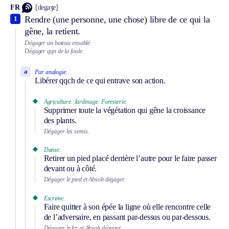
FR
[degaʒe]
Rendre (une personne, une chose) libre de ce qui la
1
gêne, la retient.
Dégager un bateau ensablé.
Dégager qqn de la foule.
a
Par analogie.
Libérer qqch de ce qui entrave son action.
Agriculture.
Jardinage.
Foresterie.
Supprimer toute la végétation qui gêne la croissance
des plants.
Dégager les semis.
Danse.
Retirer un pied placé derrière l’autre pour le faire passer
devant ou à côté.
Dégager le pied et
Absolt
dégager.
Escrime.
Faire quitter à son épée la ligne où elle rencontre celle
de l’adversaire, en passant par-dessus ou par-dessous.
Dégager le fer et
Absolt
dégager.