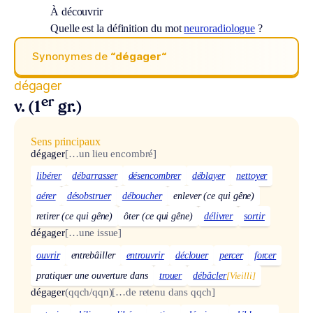
À découvrir
Quelle est la définition du mot
neuroradiologue
?
Synonymes de
“dégager“
dégager
er
v. (1
gr.)
Sens principaux
dégager
[…un lieu encombré]
libérer
débarrasser
désencombrer
déblayer
nettoyer
aérer
désobstruer
déboucher
enlever (ce qui gêne)
retirer (ce qui gêne)
ôter (ce qui gêne)
délivrer
sortir
dégager
[…une issue]
ouvrir
entrebâiller
entrouvrir
déclouer
percer
forcer
pratiquer une ouverture dans
trouer
débâcler
[Vieilli]
dégager
(qqch/qqn)
[…de retenu dans qqch]