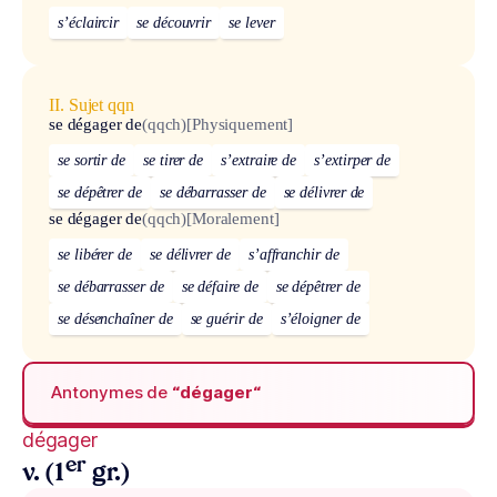
s’éclaircir
se découvrir
se lever
II. Sujet qqn
se dégager de
(qqch)
[Physiquement]
se sortir de
se tirer de
s’extraire de
s’extirper de
se dépêtrer de
se débarrasser de
se délivrer de
se dégager de
(qqch)
[Moralement]
se libérer de
se délivrer de
s’affranchir de
se débarrasser de
se défaire de
se dépêtrer de
se désenchaîner de
se guérir de
s’éloigner de
Antonymes de
“dégager“
dégager
er
v. (1
gr.)