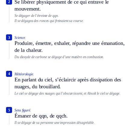
Se libérer physiquement de ce qui entrave le
2
mouvement.
Se dégager de l’étreinte de qqn.
Il se dégagea des ronces qui freinaient sa course.
3
Science.
Produire, émettre, exhaler, répandre une émanation,
de la chaleur.
Du dioxyde de carbone se dégage d’une matière en combustion.
4
Météorologie.
En parlant du ciel, s’éclaircir après dissipation des
nuages, du brouillard.
Le ciel se dégage des nuages qui l’obscurcissent, et
Absolt
le ciel se dégage.
5
Sens figuré.
Émaner de qqn, de qqch.
Il se dégage de sa personne une impression désagréable.