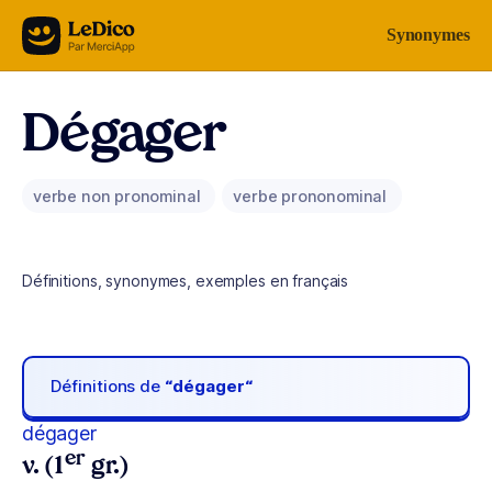
Aller au contenu
Synonymes
Dégager
verbe non pronominal
verbe prononominal
Définitions, synonymes, exemples en français
Définitions de
“dégager“
dégager
er
v. (1
gr.)