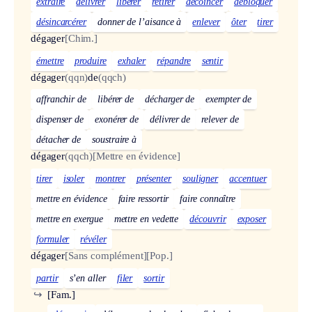
extraire
délivrer
libérer
retirer
décoincer
débloquer
désincarcérer
donner de l’aisance à
enlever
ôter
tirer
dégager
[Chim.]
émettre
produire
exhaler
répandre
sentir
dégager
(qqn)
de
(qqch)
affranchir de
libérer de
décharger de
exempter de
dispenser de
exonérer de
délivrer de
relever de
détacher de
soustraire à
dégager
(qqch)
[Mettre en évidence]
tirer
isoler
montrer
présenter
souligner
accentuer
mettre en évidence
faire ressortir
faire connaître
mettre en exergue
mettre en vedette
découvrir
exposer
formuler
révéler
dégager
[Sans complément]
[Pop.]
partir
s’en aller
filer
sortir
↪
[Fam.]