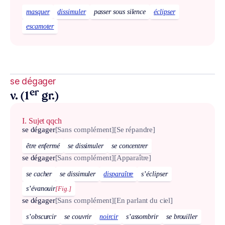
masquer
dissimuler
passer sous silence
éclipser
escamoter
se dégager
er
v. (1
gr.)
I. Sujet qqch
se dégager
[Sans complément]
[Se répandre]
être enfermé
se dissimuler
se concentrer
se dégager
[Sans complément]
[Apparaître]
se cacher
se dissimuler
disparaître
s’éclipser
s’évanouir
[Fig.]
se dégager
[Sans complément]
[En parlant du ciel]
s’obscurcir
se couvrir
noircir
s’assombrir
se brouiller