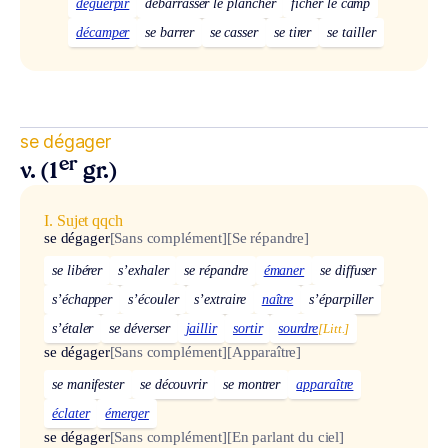
déguerpir
débarrasser le plancher
ficher le camp
décamper
se barrer
se casser
se tirer
se tailler
se dégager
er
v. (1
gr.)
I. Sujet qqch
se dégager
[Sans complément]
[Se répandre]
se libérer
s’exhaler
se répandre
émaner
se diffuser
s’échapper
s’écouler
s’extraire
naître
s’éparpiller
s’étaler
se déverser
jaillir
sortir
sourdre
[Litt.]
se dégager
[Sans complément]
[Apparaître]
se manifester
se découvrir
se montrer
apparaître
éclater
émerger
se dégager
[Sans complément]
[En parlant du ciel]