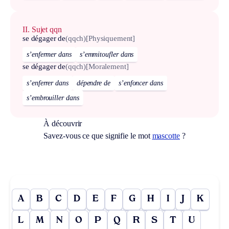
II. Sujet qqn
se dégager de
(qqch)
[Physiquement]
s’enfermer dans
s’emmitoufler dans
se dégager de
(qqch)
[Moralement]
s’enferrer dans
dépendre de
s’enfoncer dans
s’embrouiller dans
À découvrir
Savez-vous ce que signifie le mot
mascotte
?
A
B
C
D
E
F
G
H
I
J
K
L
M
N
O
P
Q
R
S
T
U