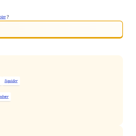
birr
?
liquider
mbrer