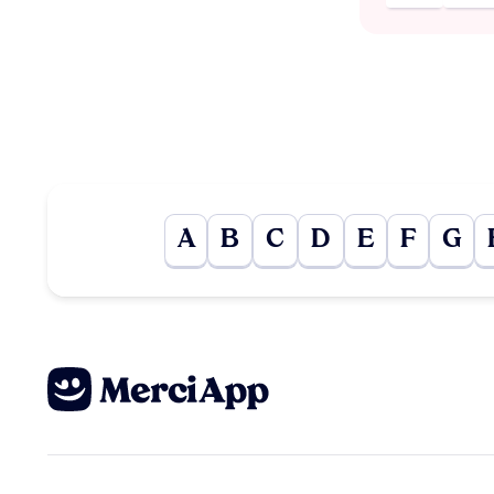
A
B
C
D
E
F
G