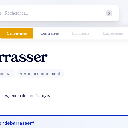
mmencez à chercher un mot dans le dictionnaire :
S
esults found.
Synonymes
Contraires
Locutions
Expressions
rrasser
ominal
verbe prononominal
ymes, exemples en français
de
“débarrasser“