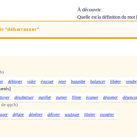
À découvrir
Quelle est la définition du mot
de
“débarrasser“
x
h)
er
déblayer
vider
évacuer
jeter
bazarder
balancer
libérer
vendre
retés]
ttoyer
désobstruer
purifier
purger
filtrer
écumer
dégorger
désenco
 de qqch)
ager
défaire
dépêtrer
délivrer
soulager
libérer
exonérer