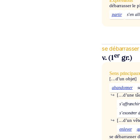
Expressions
débarrasser le p
partir
s’en all
se débarrasser
er
v. (1
gr.)
Sens principau
[…d’un objet]
abandonner
s
↪
[…d’une tâ
s’affranchir
s’exonérer 
↪
[…d’un vêt
enlever
qu
se débarrasser 