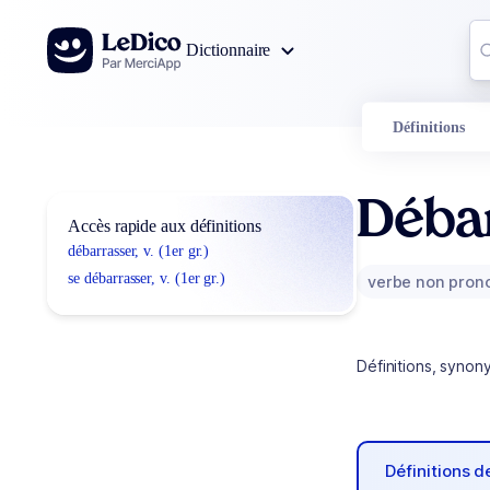
Aller au contenu
Co
Dictionnaire
0
r
Définitions
Déba
Accès rapide aux définitions
débarrasser, v. (1er gr.)
se débarrasser, v. (1er gr.)
verbe non pron
Définitions, synon
Définitions 