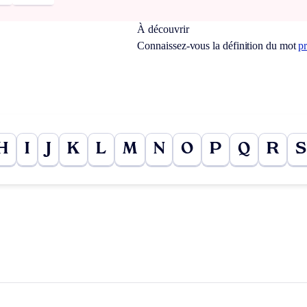
À découvrir
Connaissez-vous la définition du mot
p
H
I
J
K
L
M
N
O
P
Q
R
S