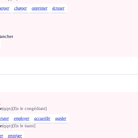
erger
charger
opprimer
écraser
lancher
x
de
(qqn)
[En le congédiant]
cruter
employer
accueillir
garder
de
(qqn)
[En le tuant]
er
protéger