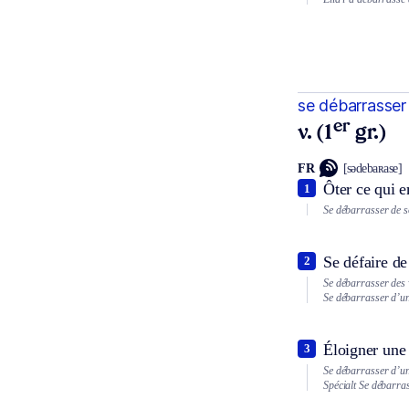
se débarrasser
er
v. (1
gr.)
FR
[sədebaʀase]
Ôter ce qui 
1
Se débarrasser de s
Se défaire de
2
Se débarrasser des v
Se débarrasser d’u
Éloigner une 
3
Se débarrasser d’un
Spécialt
Se débarra