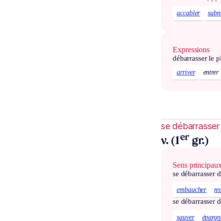
accabler
subm
Expressions
débarrasser le p
arriver
entrer
se débarrasser
er
v. (1
gr.)
Sens principau
se débarrasser 
embaucher
re
se débarrasser 
sauver
épargn