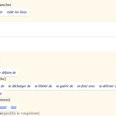
lancher
er
vider les lieux
x
e défaire de
che]
 de
se décharger de
se libérer de
se guérir de
en finir avec
se délivrer 
de
ement]
itter
ôter
de
(qqn)
[En le congédiant]