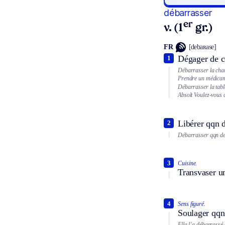
débarrasser
er
v. (1
gr.)
FR
[debaʀase]
Dégager de c
1
Débarrasser la cham
Prendre un médicame
Débarrasser la tabl
Absolt
Voulez-vous 
Libérer qqn 
2
Débarrasser qqn de
3
Cuisine.
Transvaser un
4
Sens figuré.
Soulager qqn
Ella l’a débarrassé