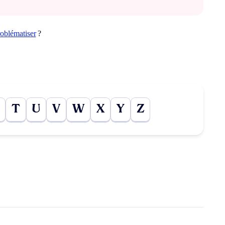
roblématiser
?
T
U
V
W
X
Y
Z