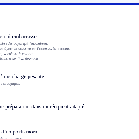
e qui embarrasse.
bre des objets qui l’encombrent.
nt pour se débarrasser l’estomac, les intestins.
e,
→ enlever le couvert.
débarrasser ?
→ desservir.
d’une charge pesante.
 ses bagages.
e préparation dans un récipient adapté.
 d’un poids moral.
 de ses remords.