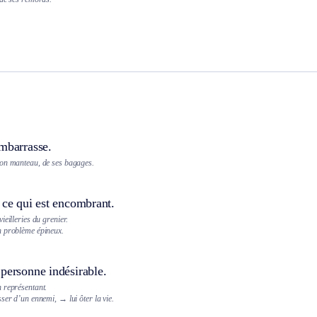
embarrasse.
on manteau, de ses bagages.
 ce qui est encombrant.
ieilleries du grenier.
n problème épineux.
personne indésirable.
 représentant.
sser d’un ennemi,
→ lui ôter la vie.