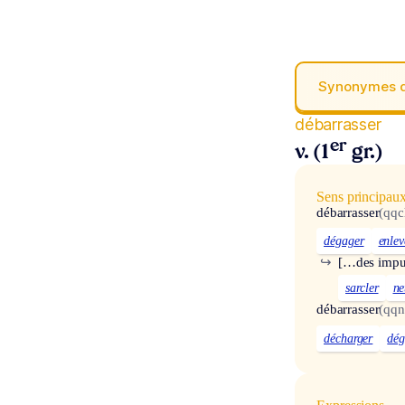
Synonymes 
débarrasser
er
v. (1
gr.)
Sens principau
débarrasser
(qqc
dégager
enlev
↪
[…des impu
sarcler
ne
débarrasser
(qqn
décharger
dég