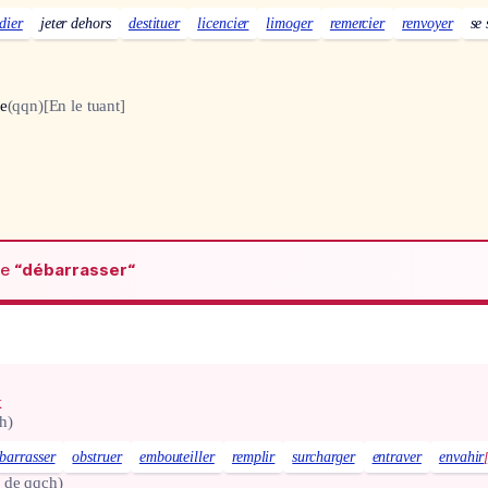
dier
jeter dehors
destituer
licencier
limoger
remercier
renvoyer
se 
de
(qqn)
[En le tuant]
de
“débarrasser“
x
h)
barrasser
obstruer
embouteiller
remplir
surcharger
entraver
envahir
 de qqch)