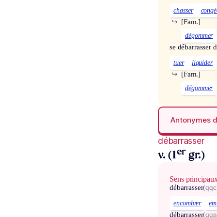
chasser
congé
↪
[Fam.]
dégommer
se débarrasser 
tuer
liquider
↪
[Fam.]
dégommer
Antonymes 
débarrasser
er
v. (1
gr.)
Sens principau
débarrasser
(qqc
encombrer
em
débarrasser
(qqn