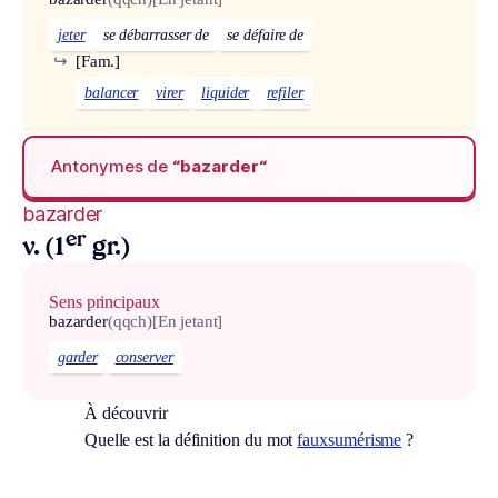
jeter
se débarrasser de
se défaire de
↪
[Fam.]
balancer
virer
liquider
refiler
Antonymes de
“bazarder“
bazarder
er
v. (1
gr.)
Sens principaux
bazarder
(qqch)
[En jetant]
garder
conserver
À découvrir
Quelle est la définition du mot
fauxsumérisme
?