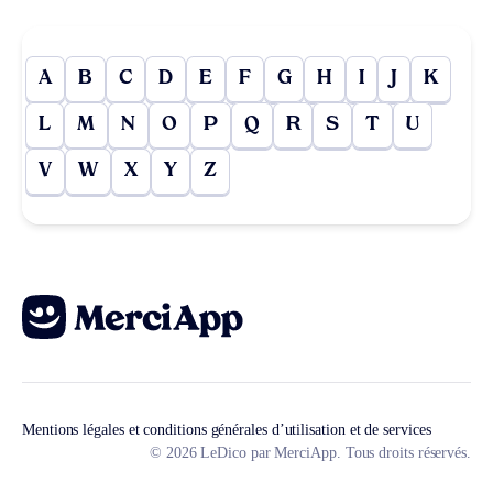
A
B
C
D
E
F
G
H
I
J
K
L
M
N
O
P
Q
R
S
T
U
V
W
X
Y
Z
Mentions légales et conditions générales d’utilisation et de services
© 2026 LeDico par MerciApp. Tous droits réservés.