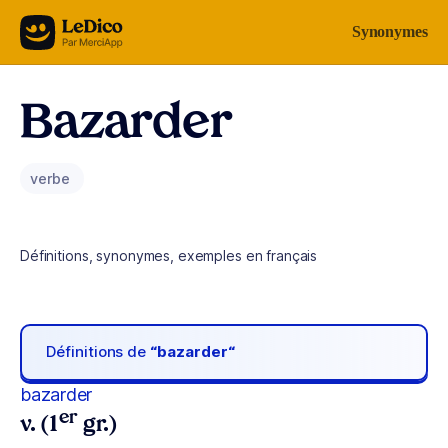
Aller au contenu
Synonymes
Bazarder
verbe
Définitions, synonymes, exemples en français
Définitions de
“bazarder“
bazarder
er
v. (1
gr.)