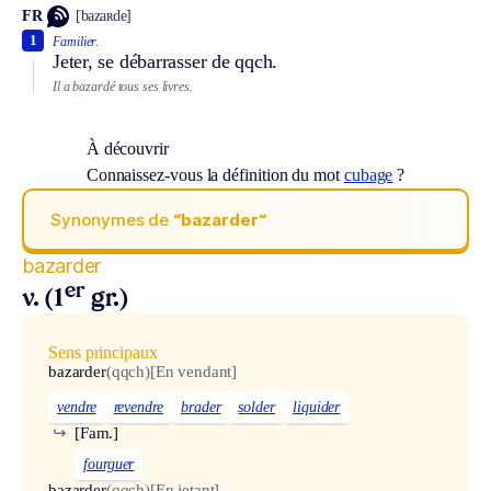
FR
[bazaʀde]
1
Familier.
Jeter, se débarrasser de qqch.
Il a bazardé tous ses livres.
À découvrir
Connaissez-vous la définition du mot
cubage
?
Synonymes de
“bazarder“
bazarder
er
v. (1
gr.)
Sens principaux
bazarder
(qqch)
[En vendant]
vendre
revendre
brader
solder
liquider
↪
[Fam.]
fourguer
bazarder
(qqch)
[En jetant]