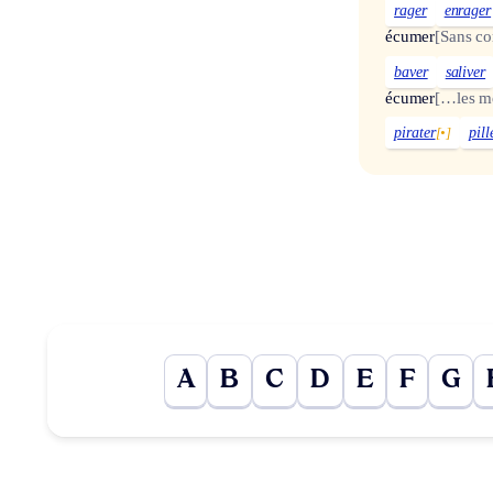
rager
enrager
écumer
[Sans c
baver
saliver
écumer
[…les me
pirater
[•]
pill
A
B
C
D
E
F
G