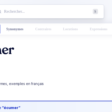
mmencez à chercher un mot dans le dictionnaire :
S
esults found.
Synonymes
Contraires
Locutions
Expressions
er
ymes, exemples en français
de
“écumer“