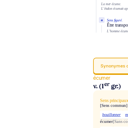
La mer écume.
L’étalon écumait ap
a
Sens figuré.
Être transpo
L’homme écumai
Synonymes 
écumer
er
v. (1
gr.)
Sens principau
[Sens commun]
bouillonner
m
écumer
[Sans c