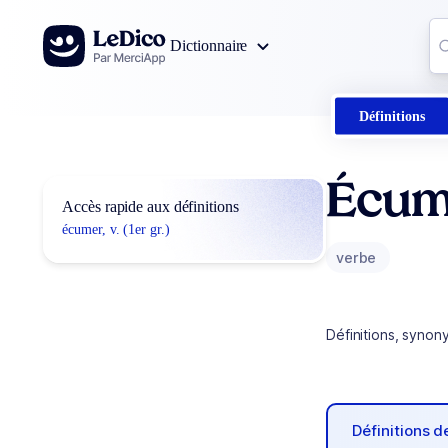
Aller au contenu
Co
Dictionnaire
0
r
Définitions
Écum
Accès rapide aux définitions
écumer, v. (1er gr.)
verbe
Définitions, synon
Définitions 