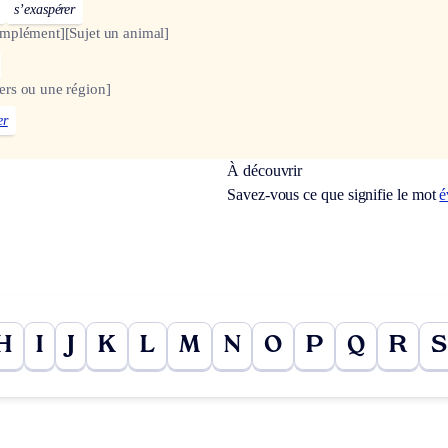
s’exaspérer
omplément]
[Sujet un animal]
rs ou une région]
er
À découvrir
Savez-vous ce que signifie le mot
é
H
I
J
K
L
M
N
O
P
Q
R
S