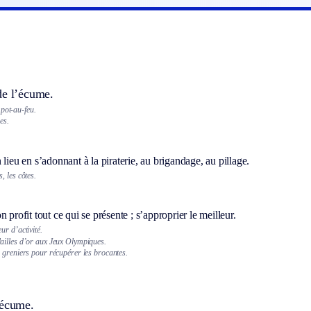
de l’écume.
pot-au-feu.
es.
 lieu en s’adonnant à la piraterie, au brigandage, au pillage.
, les côtes.
n profit tout ce qui se présente ; s’approprier le meilleur.
ur d’activité.
ailles d’or aux Jeux Olympiques.
 greniers pour récupérer les brocantes.
’écume.