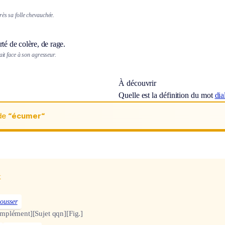
rès sa folle chevauchée.
rté de colère, de rage.
t face à son agresseur.
À découvrir
Quelle est la définition du mot
dia
de
“écumer“
x
ousser
omplément]
[Sujet qqn]
[Fig.]