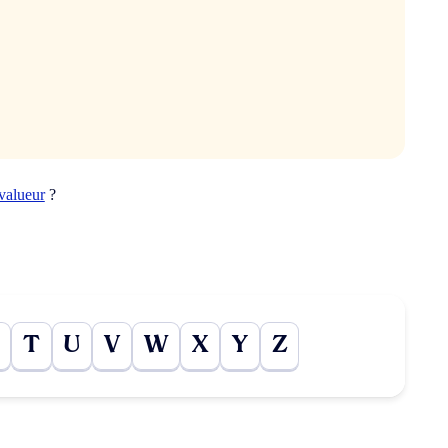
valueur
?
T
U
V
W
X
Y
Z