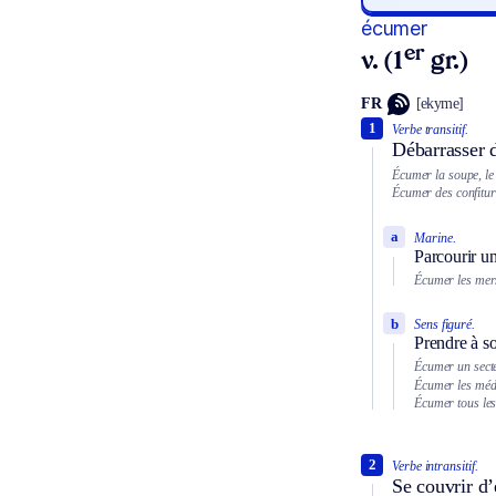
écumer
er
v. (1
gr.)
FR
[ekyme]
1
Verbe transitif.
Débarrasser 
Écumer la soupe, le 
Écumer des confitur
a
Marine.
Parcourir un
Écumer les mers
b
Sens figuré.
Prendre à so
Écumer un secte
Écumer les méd
Écumer tous les
2
Verbe intransitif.
Se couvrir d