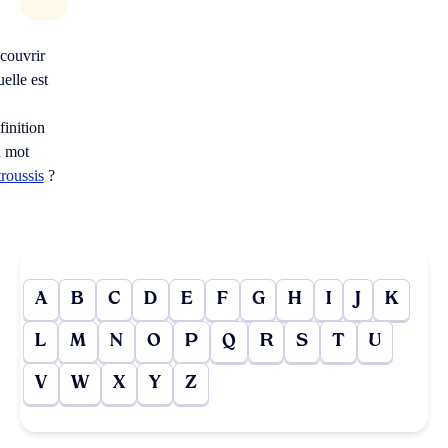
couvrir
elle est
finition
 mot
troussis
?
A
B
C
D
E
F
G
H
I
J
K
L
M
N
O
P
Q
R
S
T
U
V
W
X
Y
Z