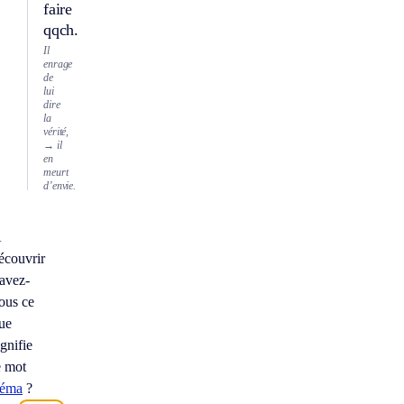
faire
qqch.
Il
enrage
de
lui
dire
la
vérité,
→ il
en
meurt
d’envie.
À
écouvrir
avez-
ous ce
ue
ignifie
e mot
réma
?