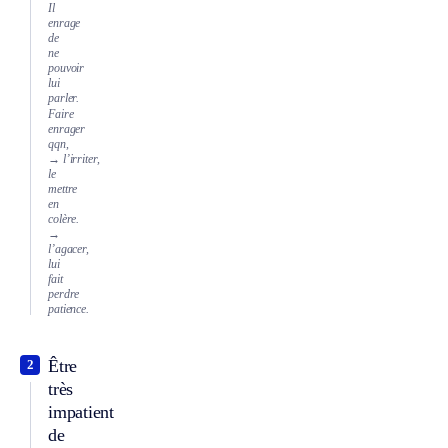
Il
enrage
de
ne
pouvoir
lui
parler.
Faire
enrager
qqn,
→ l’irriter,
le
mettre
en
colère.
→
l’agacer,
lui
fait
perdre
patience.
Être
2
très
impatient
de