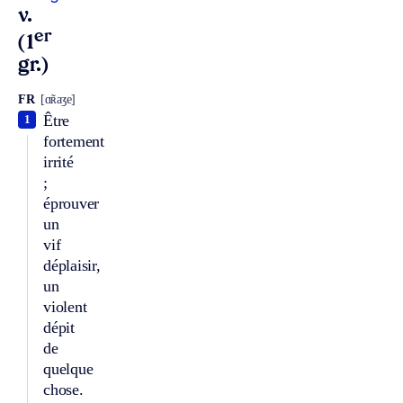
v.
er
(1
gr.)
FR
[ɑ̃ʀaʒe]
Être
1
fortement
irrité
;
éprouver
un
vif
déplaisir,
un
violent
dépit
de
quelque
chose.