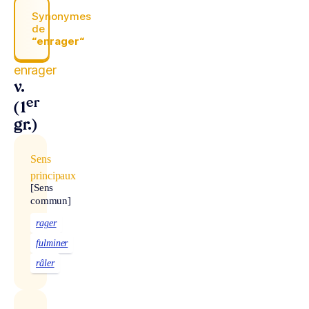
Synonymes
de
“enrager“
enrager
v.
er
(1
gr.)
Sens
principaux
[Sens
commun]
rager
fulminer
râler