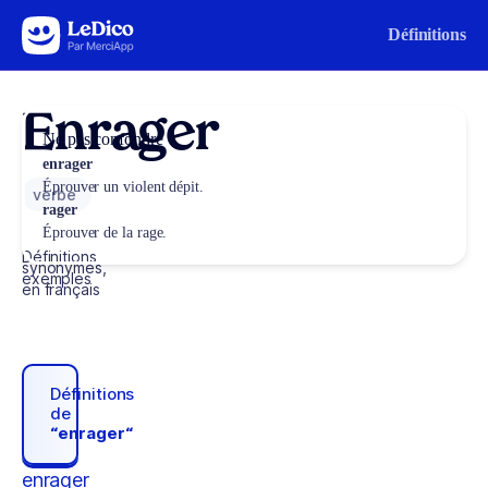
Aller au contenu
Définitions
Enrager
Ne pas confondre
enrager
Éprouver un violent dépit.
verbe
rager
Éprouver de la rage.
Définitions,
synonymes,
exemples
en français
Définitions
de
“enrager“
enrager