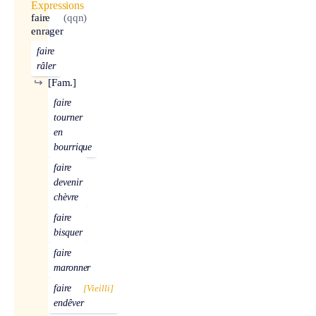
Expressions
faire
(qqn)
enrager
faire
râler
↪
[Fam.]
faire
tourner
en
bourrique
faire
devenir
chèvre
faire
bisquer
faire
maronner
faire
[Vieilli]
endêver