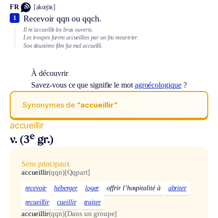
FR
[akœjiʀ]
Recevoir qqn ou qqch.
1
Il m’accueillit les bras ouverts.
Les troupes furent accueillies par un feu meurtrier.
Son deuxième film fut mal accueilli.
À découvrir
Savez-vous ce que signifie le mot
agroécologique
?
Synonymes de
“accueillir“
accueillir
e
v. (3
gr.)
Sens principaux
accueillir
(qqn)
[Qqpart]
recevoir
héberger
loger
offrir l’hospitalité à
abriter
recueillir
cueillir
traiter
accueillir
(qqn)
[Dans un groupe]