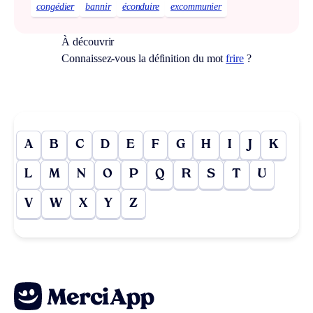
congédier
bannir
éconduire
excommunier
À découvrir
Connaissez-vous la définition du mot
frire
?
A
B
C
D
E
F
G
H
I
J
K
L
M
N
O
P
Q
R
S
T
U
V
W
X
Y
Z