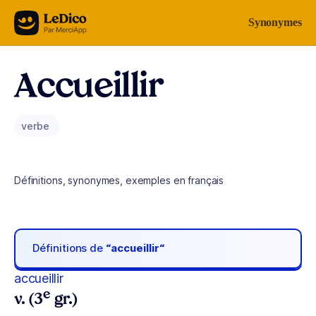
Aller au contenu
Synonymes
Accueillir
verbe
Définitions, synonymes, exemples en français
Définitions de
“accueillir“
accueillir
e
v. (3
gr.)