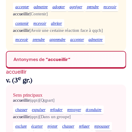
accepter
admettre
adopter
agréger
prendre
recevoir
accueillir
[Contenir]
contenir
recevoir
abriter
accueillir
[Avoir une certaine réaction face à qqch]
recevoir
prendre
apprendre
accepter
admettre
Antonymes de
“accueillir“
accueillir
e
v. (3
gr.)
Sens principaux
accueillir
(qqn)
[Qqpart]
chasser
expulser
refouler
renvoyer
éconduire
accueillir
(qqn)
[Dans un groupe]
exclure
écarter
rejeter
chasser
refuser
repousser