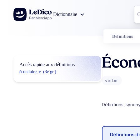
Aller au contenu
Co
Dictionnaire
0
r
Définitions
Écon
Accès rapide aux définitions
éconduire, v. (3e gr.)
verbe
Définitions, synon
Définitions 