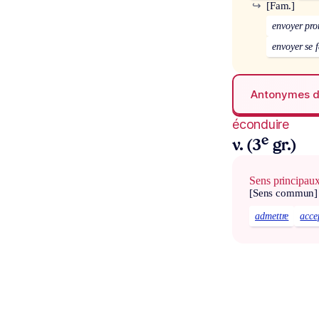
↪
[Fam.]
envoyer pr
envoyer se f
Antonymes 
éconduire
e
v. (3
gr.)
Sens principau
[Sens commun]
admettre
acce