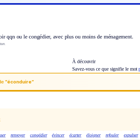
oir qqn ou le congédier, avec plus ou moins de ménagement.
tun.
À découvrir
Savez-vous ce que signifie le mot
de
“éconduire“
x
sser
renvoyer
congédier
évincer
écarter
éloigner
refouler
expulser