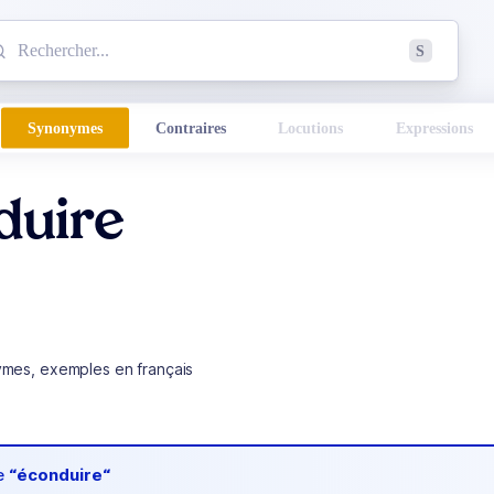
mmencez à chercher un mot dans le dictionnaire :
S
esults found.
Synonymes
Contraires
Locutions
Expressions
duire
ymes, exemples en français
de
“éconduire“