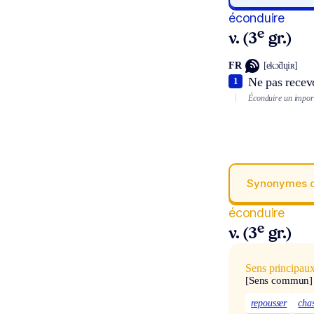
éconduire
e
v. (3
gr.)
FR
[ekɔ̃dɥiʀ]
Ne pas recev
1
Éconduire un impor
Synonymes 
éconduire
e
v. (3
gr.)
Sens principau
[Sens commun]
repousser
cha