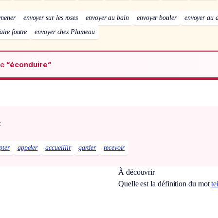
omener
envoyer sur les roses
envoyer au bain
envoyer bouler
envoyer au 
aire foutre
envoyer chez Plumeau
de
“éconduire“
x
pter
appeler
accueillir
garder
recevoir
À découvrir
Quelle est la définition du mot
te