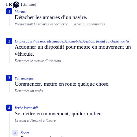
FR
[demaʀe]
1
Marine.
Détacher les amarres d’un navire.
Pronominalt
Le navire s’est démarré,
→ a rompu ses amarres.
2
Emploi abusif du mot.
Mécanique.
Automobile.
Aviation.
Relatif au chemin de fer
Actionner un dispositif pour mettre en mouvement un
véhicule.
Démarrer le moteur d’une moto.
3
Par analogie.
Commencer, mettre en route quelque chose.
Démarrer un projet.
4
Verbe intransitif.
Se mettre en mouvement, quitter un lieu.
Le train a démarré à l’heure.
a
Sport.