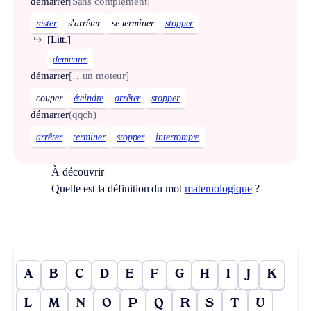
démarrer
[Sans complément]
rester
s’arrêter
se terminer
stopper
↪
[Litt.]
demeurer
démarrer
[…un moteur]
couper
éteindre
arrêter
stopper
démarrer
(qqch)
arrêter
terminer
stopper
interrompre
À découvrir
Quelle est la définition du mot
maternologique
?
A
B
C
D
E
F
G
H
I
J
K
L
M
N
O
P
Q
R
S
T
U