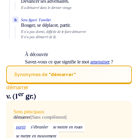
Devancer ses adversaires.
Il a démarré dans le dernier virage.
b
Sens figuré.
Familier.
Bouger, se déplacer, partir.
Il n’a pas dormi, difficile de le faire démarrer.
Il n’a pas démarré de là.
À découvrir
Savez-vous ce que signifie le mot
amenuiser
?
Synonymes de
“démarrer“
démarrer
er
v. (1
gr.)
Sens principaux
démarrer
[Sans complément]
partir
s’ébranler
se mettre en route
se mettre en mouvement