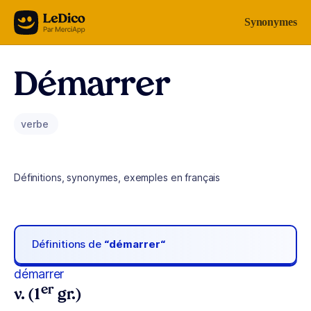
Aller au contenu
Synonymes
Démarrer
verbe
Définitions, synonymes, exemples en français
Définitions de
“démarrer“
démarrer
er
v. (1
gr.)