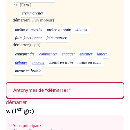
↪
[Fam.]
s’emmancher
démarrer
[…un moteur]
mettre en marche
mettre en route
allumer
faire fonctionner
faire tourner
démarrer
(qqch)
entreprendre
commencer
engager
entamer
lancer
débuter
amorcer
mettre en train
mettre en route
mettre en branle
Antonymes de
“démarrer“
démarrer
er
v. (1
gr.)
Sens principaux