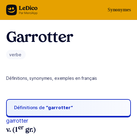
Aller au contenu
Synonymes
Garrotter
verbe
Définitions, synonymes, exemples en français
Définitions de
“garrotter“
garrotter
er
v. (1
gr.)