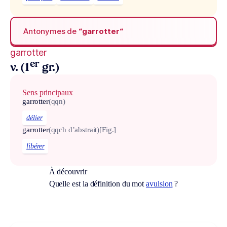
Antonymes de
“garrotter“
garrotter
er
v. (1
gr.)
Sens principaux
garrotter
(qqn)
délier
garrotter
(qqch d’abstrait)
[Fig.]
libérer
À découvrir
Quelle est la définition du mot
avulsion
?