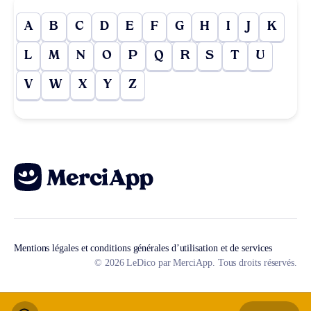
A
B
C
D
E
F
G
H
I
J
K
L
M
N
O
P
Q
R
S
T
U
V
W
X
Y
Z
Mentions légales et conditions générales d’utilisation et de services
© 2026 LeDico par MerciApp. Tous droits réservés.