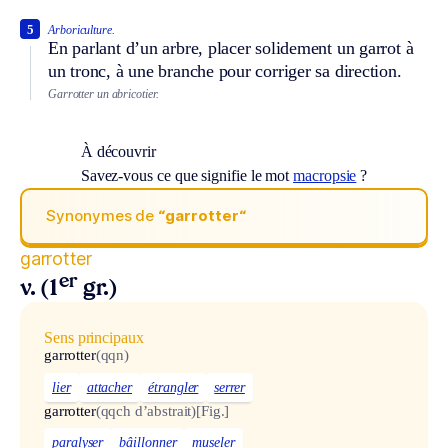
5
Arboriculture.
En parlant d’un arbre, placer solidement un garrot à
un tronc, à une branche pour corriger sa direction.
Garrotter un abricotier.
À découvrir
Savez-vous ce que signifie le mot
macropsie
?
Synonymes de
“garrotter“
garrotter
er
v. (1
gr.)
Sens principaux
garrotter
(qqn)
lier
attacher
étrangler
serrer
garrotter
(qqch d’abstrait)
[Fig.]
paralyser
bâillonner
museler