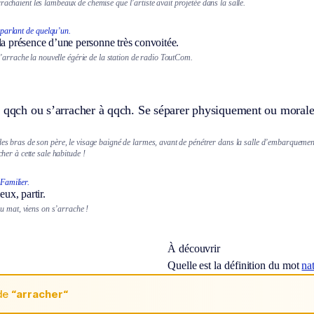
rachaient les lambeaux de chemise que l’artiste avait projetée dans la salle.
parlant de quelqu’un.
la présence d’une personne très convoitée.
’arrache la nouvelle égérie de la station de radio ToutCom.
e qqch ou s’arracher à qqch. Se séparer physiquement ou morale
des bras de son père, le visage baigné de larmes, avant de pénétrer dans la salle d’embarquemen
acher à cette sale habitude !
Familier.
ieux, partir.
u mat, viens on s’arrache !
À découvrir
Quelle est la définition du mot
na
de
“arracher“