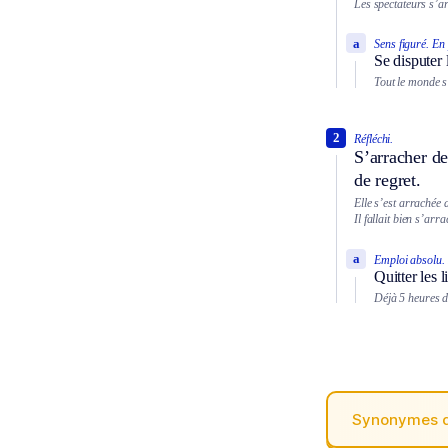
Les spectateurs s’ar
a
Sens figuré.
En 
Se disputer 
Tout le monde s
2
Réfléchi.
S’arracher d
de regret.
Elle s’est arrachée 
Il fallait bien s’arr
a
Emploi absolu.
Quitter les l
Déjà 5 heures d
Synonymes 