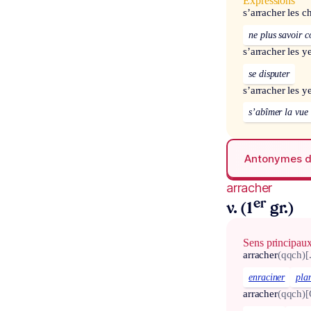
Expressions
s’arracher les 
ne plus savoir 
s’arracher les y
se disputer
s’arracher les y
s’abîmer la vue
Antonymes 
arracher
er
v. (1
gr.)
Sens principau
arracher
(qqch)
[
enraciner
pla
arracher
(qqch)
[