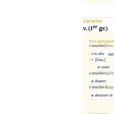
s’arracher
er
v. (1
gr.)
Sens principau
s’arracher
[Sans
s’en aller
part
↪
[Fam.]
se casser
s’arracher
(qqch
se disputer
s’arracher à
(qqc
se détourner de