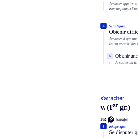
Arracher qqn à ses t
Rien ne pouvait l’ar
4
Sens figuré.
Obtenir diffi
Arracher à qqn une
Ils ont arraché des 
Obtenir une 
a
Arracher un titr
s’arracher
er
v. (1
gr.)
FR
[saʀaʃe]
1
Réciproque.
Se disputer q