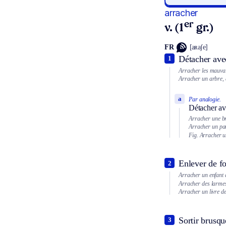
arracher
er
v. (1
gr.)
FR
[aʀaʃe]
Détacher avec
1
Arracher les mauvai
Arracher un arbre, 
a
Par analogie.
Détacher ave
Arracher une bra
Arracher un pa
Fig.
Arracher u
Enlever de fo
2
Arracher un enfant 
Arracher des larme
Arracher un livre d
Sortir brusqu
3