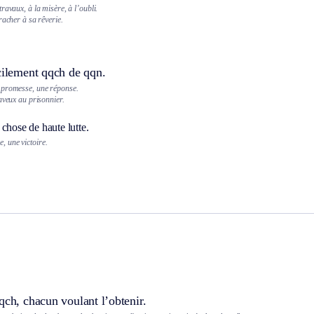
ravaux, à la misère, à l’oubli.
racher à sa rêverie.
cilement qqch de qqn.
 promesse, une réponse.
aveux au prisonnier.
chose de haute lutte.
e, une victoire.
qch, chacun voulant l’obtenir.