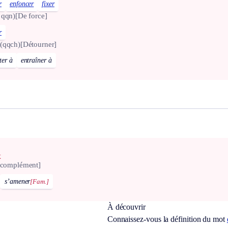
r
enfoncer
fixer
 qqn)
[De force]
r
(qqch)
[Détourner]
ter à
entraîner à
x
 complément]
s’amener
[Fam.]
À découvrir
Connaissez-vous la définition du mot