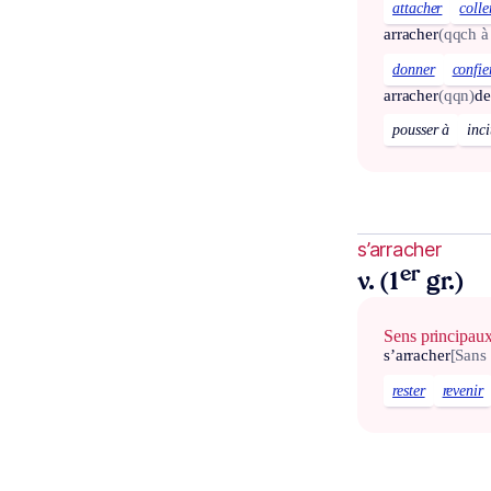
attacher
colle
arracher
(qqch à
donner
confie
arracher
(qqn)
de
pousser à
inci
s’arracher
er
v. (1
gr.)
Sens principau
s’arracher
[Sans
rester
revenir