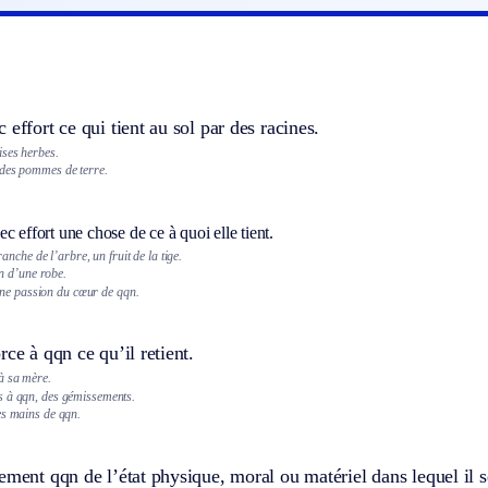
 effort ce qui tient au sol par des racines.
ses herbes.
des pommes de terre.
c effort une chose de ce à quoi elle tient.
nche de l’arbre, un fruit de la tige.
n d’une robe.
ne passion du cœur de qqn.
rce à qqn ce qu’il retient.
à sa mère.
s à qqn, des gémissements.
es mains de qqn.
ement qqn de l’état physique, moral ou matériel dans lequel il s