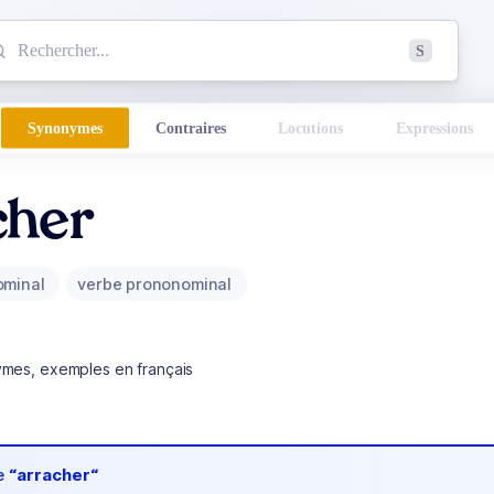
mmencez à chercher un mot dans le dictionnaire :
S
esults found.
Synonymes
Contraires
Locutions
Expressions
cher
ominal
verbe prononominal
ymes, exemples en français
de
“arracher“