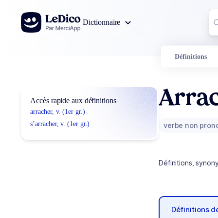
Aller au contenu
Co
Dictionnaire
0
r
Définitions
Arra
Accès rapide aux définitions
arracher, v. (1er gr.)
s’arracher, v. (1er gr.)
verbe non pron
Définitions, synon
Définitions 