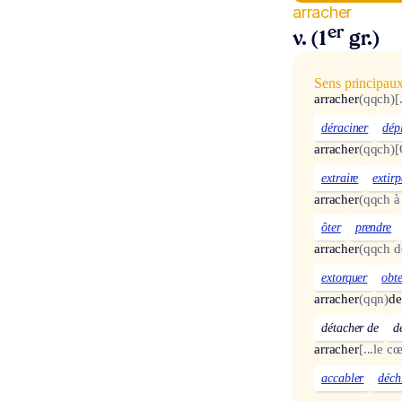
arracher
er
v. (1
gr.)
Sens principau
arracher
(qqch)
[
déraciner
dép
arracher
(qqch)
[
extraire
extirp
arracher
(qqch à
ôter
prendre
arracher
(qqch d
extorquer
obte
arracher
(qqn)
de
détacher de
d
arracher
[...le c
accabler
déch