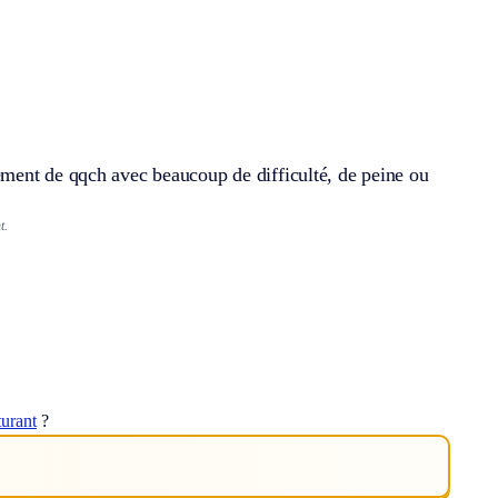
ment de qqch avec beaucoup de difficulté, de peine ou
t.
turant
?