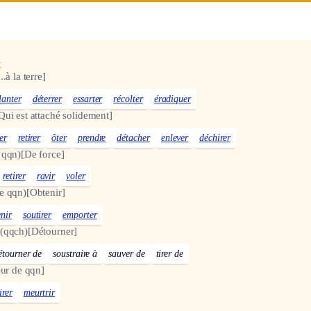
x
...à la terre]
lanter
déterrer
essarter
récolter
éradiquer
Qui est attaché solidement]
er
retirer
ôter
prendre
détacher
enlever
déchirer
 qqn)
[De force]
retirer
ravir
voler
e qqn)
[Obtenir]
nir
soutirer
emporter
(qqch)
[Détourner]
étourner de
soustraire à
sauver de
tirer de
œur de qqn]
irer
meurtrir