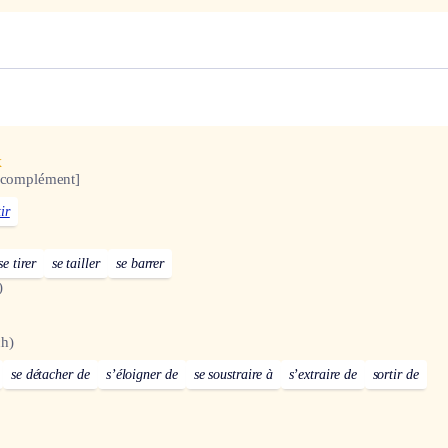
x
 complément]
ir
se tirer
se tailler
se barrer
)
h)
se détacher de
s’éloigner de
se soustraire à
s’extraire de
sortir de