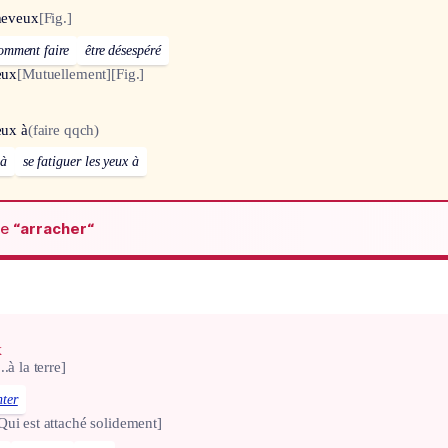
cheveux
[Fig.]
comment faire
être désespéré
eux
[Mutuellement]
[Fig.]
eux à
(faire qqch)
 à
se fatiguer les yeux à
de
“arracher“
x
...à la terre]
nter
Qui est attaché solidement]