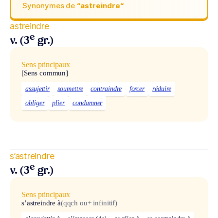
Synonymes de
“astreindre“
astreindre
e
v. (3
gr.)
Sens principaux
[Sens commun]
assujettir
soumettre
contraindre
forcer
réduire
obliger
plier
condamner
s’astreindre
e
v. (3
gr.)
Sens principaux
s’astreindre à
(qqch ou+ infinitif)