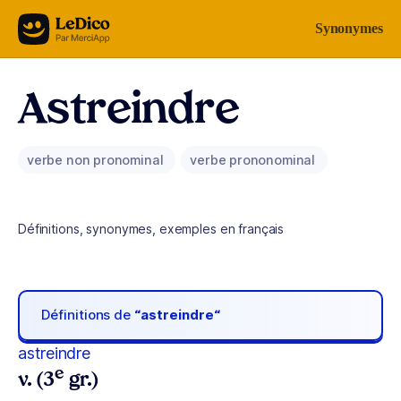
Aller au contenu
Synonymes
Astreindre
verbe non pronominal
verbe prononominal
Définitions, synonymes, exemples en français
Définitions de
“astreindre“
astreindre
e
v. (3
gr.)