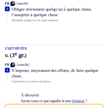
FR
[astʀɛ̃dʀ]
Obliger strictement quelqu’un à quelque chose,
1
l’assujettir à quelque chose.
Astreindre quelqu’un à la règle commune.
s’astreindre
e
v. (3
gr.)
FR
[sastʀɛ̃dʀ]
S’imposer, moyennant des efforts, de faire quelque
1
chose.
S’astreindre à se lever à six heures.
À découvrir
Savez-vous ce que signifie le mot
frelateur
?