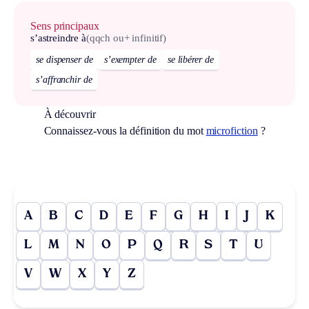
Sens principaux
s’astreindre à
(qqch ou+ infinitif)
se dispenser de
s’exempter de
se libérer de
s’affranchir de
À découvrir
Connaissez-vous la définition du mot
microfiction
?
A
B
C
D
E
F
G
H
I
J
K
L
M
N
O
P
Q
R
S
T
U
V
W
X
Y
Z