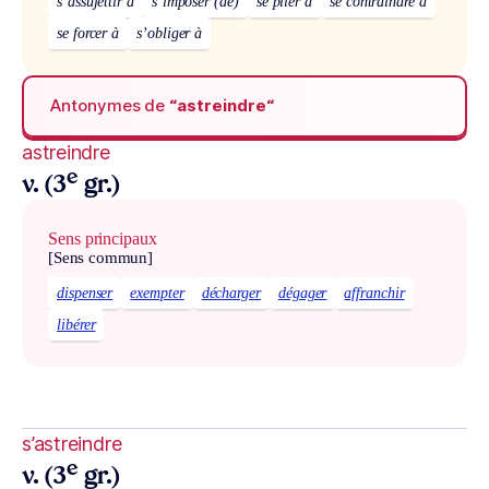
s’assujettir à
s’imposer (de)
se plier à
se contraindre à
se forcer à
s’obliger à
Antonymes de
“astreindre“
astreindre
e
v. (3
gr.)
Sens principaux
[Sens commun]
dispenser
exempter
décharger
dégager
affranchir
libérer
s’astreindre
e
v. (3
gr.)