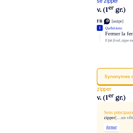
se zipper
er
v. (1
gr.)
FR
[səzipe]
1
Québécisme.
Fermer la fer
Il fait froid, zippe-t
Synonymes 
zipper
er
v. (1
gr.)
Sens principau
zipper
[…un vêt
fermer