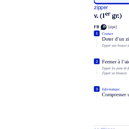
zipper
er
v. (1
gr.)
FR
[zipe]
1
Couture.
Doter d’un zi
Zipper une housse d
Fermer à l’ai
2
Zipper les pans de f
Zipper un blouson.
3
Informatique.
Compresser un