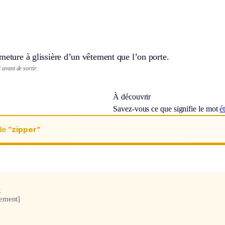
meture à glissière d’un vêtement que l’on porte.
oi avant de sortir.
À découvrir
Savez-vous ce que signifie le mot
é
de
“zipper“
x
ement]