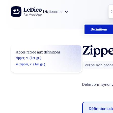
Aller au contenu
Co
Dictionnaire
0
r
Définitions
Zipp
Accès rapide aux définitions
zipper, v. (1er gr.)
se zipper, v. (1er gr.)
verbe non pron
Définitions, synon
Définitions 