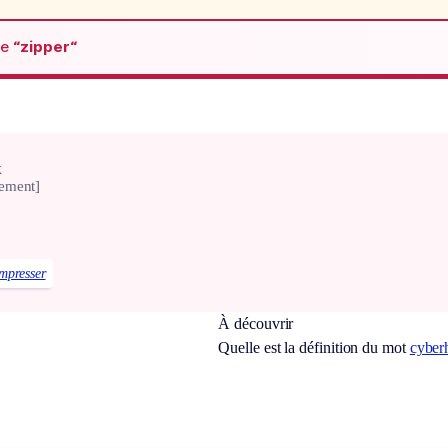
de
“zipper“
x
ement]
mpresser
À découvrir
Quelle est la définition du mot
cyber