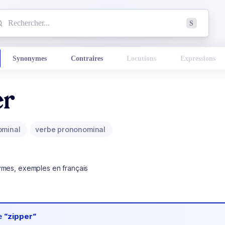
mmencez à chercher un mot dans le dictionnaire :
S
esults found.
Synonymes
Contraires
Locutions
Expressions
er
ominal
verbe prononominal
ymes, exemples en français
de
“zipper“