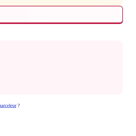
harceleur
?