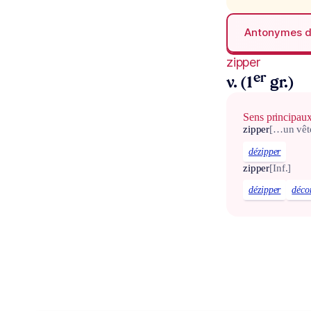
Antonymes 
zipper
er
v. (1
gr.)
Sens principau
zipper
[…un vêt
dézipper
zipper
[Inf.]
dézipper
déco