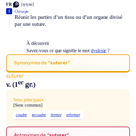
FR
[sytyʀe]
1
Chirurgie.
Réunir les parties d’un tissu ou d’un organe divisé
par une suture.
À découvrir
Savez-vous ce que signifie le mot
dyslexie
?
Synonymes de
“suturer“
suturer
er
v. (1
gr.)
Sens principaux
[Sens commun]
coudre
recoudre
fermer
refermer
Antonymes de
“suturer“