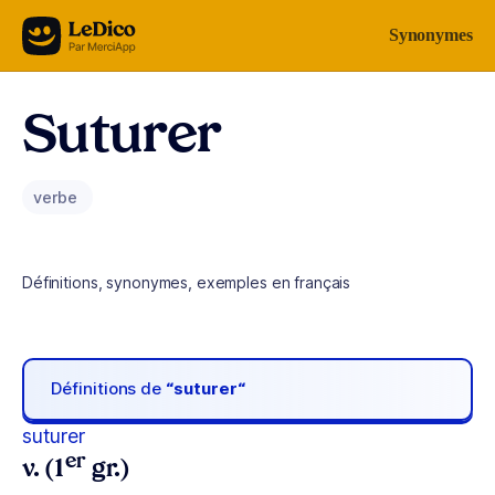
Aller au contenu
Synonymes
Suturer
verbe
Définitions, synonymes, exemples en français
Définitions de
“suturer“
suturer
er
v. (1
gr.)