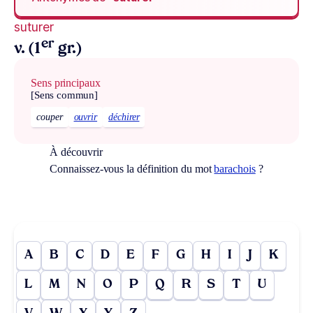
suturer
er
v. (1
gr.)
Sens principaux
[Sens commun]
couper
ouvrir
déchirer
À découvrir
Connaissez-vous la définition du mot
barachois
?
A
B
C
D
E
F
G
H
I
J
K
L
M
N
O
P
Q
R
S
T
U