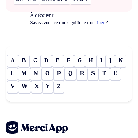
À découvrir
Savez-vous ce que signifie le mot
riper
?
A
B
C
D
E
F
G
H
I
J
K
L
M
N
O
P
Q
R
S
T
U
V
W
X
Y
Z