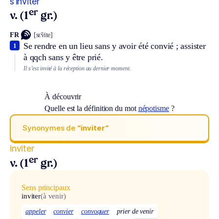
s’inviter
er
v. (1
gr.)
FR
[sɛ̃vite]
Se rendre en un lieu sans y avoir été convié ; assister
1
à qqch sans y être prié.
Il s’est invité à la réception au dernier moment.
À découvrir
Quelle est la définition du mot
népotisme
?
Synonymes de
“inviter“
inviter
er
v. (1
gr.)
Sens principaux
inviter
(à venir)
appeler
convier
convoquer
prier de venir