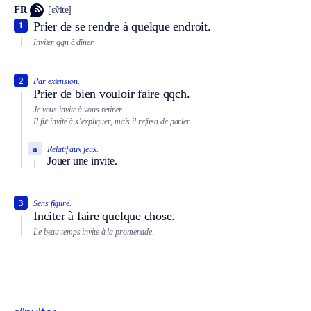
FR
[ɛ̃vite]
Prier de se rendre à quelque endroit.
1
Inviter qqn à dîner.
2
Par extension.
Prier de bien vouloir faire qqch.
Je vous invite à vous retirer.
Il fut invité à s’expliquer, mais il refusa de parler.
a
Relatif aux jeux.
Jouer une invite.
3
Sens figuré.
Inciter à faire quelque chose.
Le beau temps invite à la promenade.