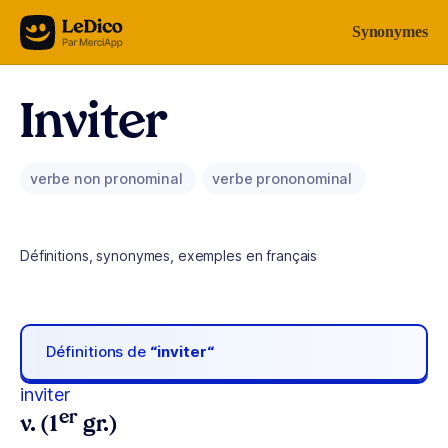
Aller au contenu
Synonymes
Inviter
verbe non pronominal
verbe prononominal
Définitions, synonymes, exemples en français
Définitions de
“inviter“
inviter
er
v. (1
gr.)