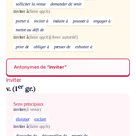
solliciter la venue
demander de venir
inviter à
(faire qqch)
porter à
inciter à
induire à
pousser à
engager à
mettre au défi de
inviter à
(faire qqch)
[Avec autorité]
prier de
obliger à
presser de
exhorter à
Antonymes de
“inviter“
inviter
er
v. (1
gr.)
Sens principaux
inviter
(à venir)
éloigner
exclure
inviter à
(faire qqch)
dissuader de
déconseiller de
retenir de