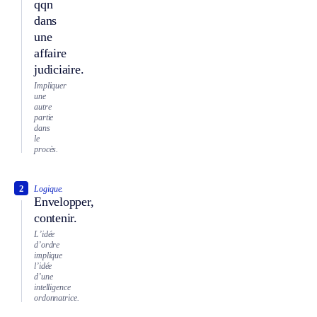
qqn
dans
une
affaire
judiciaire.
Impliquer
une
autre
partie
dans
le
procès.
2
Logique.
Envelopper,
contenir.
L’idée
d’ordre
implique
l’idée
d’une
intelligence
ordonnatrice.