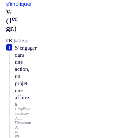
s’impliquer
v.
er
(1
gr.)
FR
[sɛ̃plike]
S’engager
1
dans
une
action,
un
projet,
une
affaire.
Il
s’implique
totalement
dans
l’éducation
de
sa
fille.