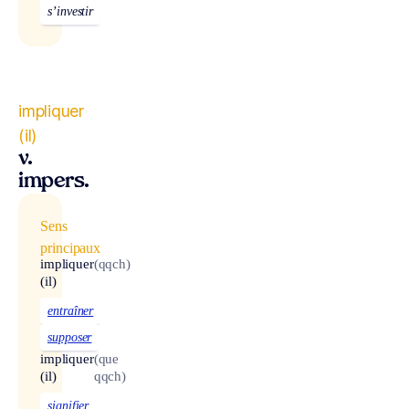
s’investir
impliquer
(il)
v.
impers.
Sens
principaux
impliquer
(qqch)
(il)
entraîner
supposer
impliquer
(que
(il)
qqch)
signifier