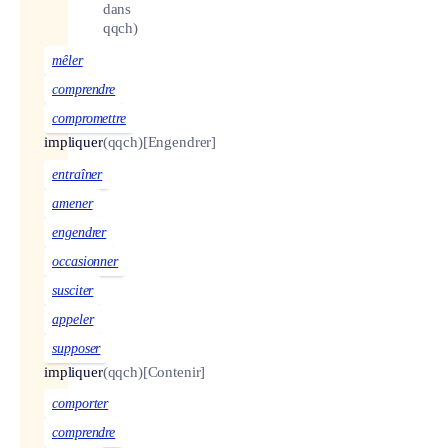
dans
qqch)
mêler
comprendre
compromettre
impliquer
(qqch)
[Engendrer]
entraîner
amener
engendrer
occasionner
susciter
appeler
supposer
impliquer
(qqch)
[Contenir]
comporter
comprendre