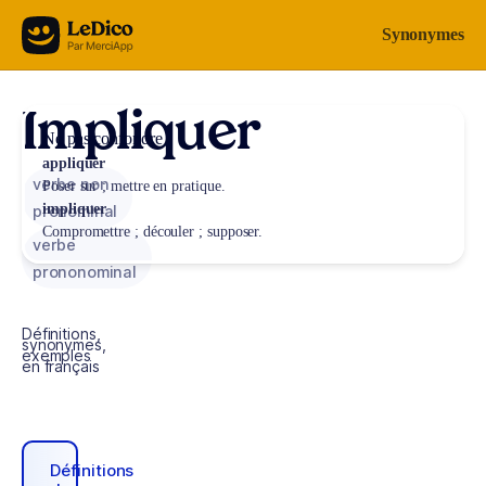
Aller au contenu
Synonymes
Impliquer
Ne pas confondre
appliquer
verbe non
Poser sur ; mettre en pratique.
impliquer
pronominal
Compromettre ; découler ; supposer.
verbe
prononominal
Définitions,
synonymes,
exemples
en français
Définitions