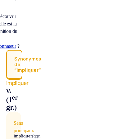
écouvrir
lle est la
inition du
t
onnateur
?
Synonymes
de
“impliquer“
impliquer
v.
er
(1
gr.)
Sens
principaux
impliquer
(qqn