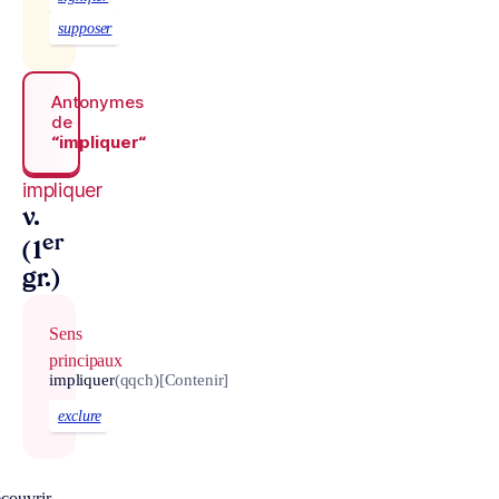
supposer
Antonymes
de
“impliquer“
impliquer
v.
er
(1
gr.)
Sens
principaux
impliquer
(qqch)
[Contenir]
exclure
couvrir