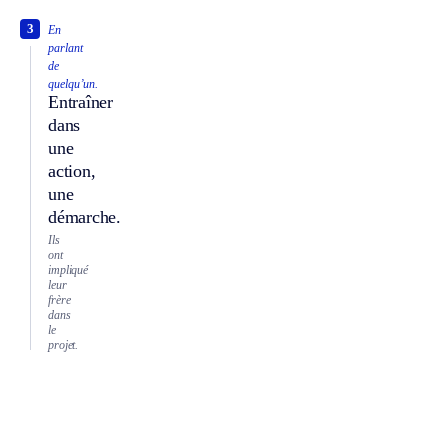
3
En
parlant
de
quelqu’un.
Entraîner
dans
une
action,
une
démarche.
Ils
ont
impliqué
leur
frère
dans
le
projet.