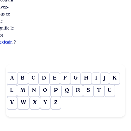
avez-
us ce
ue
gnifie le
ot
exicain
?
A
B
C
D
E
F
G
H
I
J
K
L
M
N
O
P
Q
R
S
T
U
V
W
X
Y
Z