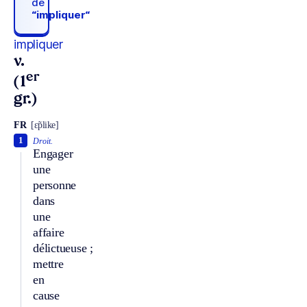
de
“impliquer“
impliquer
v.
er
(1
gr.)
FR
[ɛ̃plike]
1
Droit.
Engager
une
personne
dans
une
affaire
délictueuse ;
mettre
en
cause