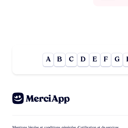
A
B
C
D
E
F
G
Mentions légales et conditions générales d’utilisation et de services