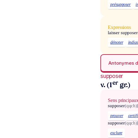
présupposer
i
Expressions
laisser supposer
dénoter
indiq
Antonymes 
supposer
er
v. (1
gr.)
Sens principau
supposer
(qqch)
prouver
certif
supposer
(qqch)
exclure