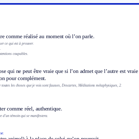
tre comme réalisé au moment où l’on parle.
ser ce qui est à prouver.
.
ntentions coupables.
se qui ne peut être vraie que si l’on admet que l’autre est vraie
ion pour complément.
toutes les choses que je vois sont fausses, Descartes, Méditations métaphysiques, 2.
ter comme réel, authentique.
e d’un témoin qui se manifestera.
se.
tre animal) à la place de celui qu’on poursuit.