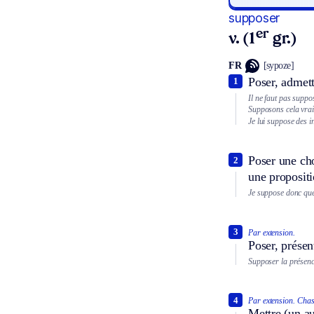
supposer
er
v. (1
gr.)
FR
[sypoze]
Poser, admet
1
Il ne faut pas suppo
Supposons cela vrai
Je lui suppose des i
Poser une cho
2
une proposit
Je suppose donc que 
3
Par extension.
Poser, présen
Supposer la présenc
4
Par extension.
Chas
Mettre (un au