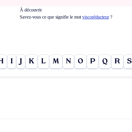
À découvrir
Savez-vous ce que signifie le mot
viscoréducteur
?
H
I
J
K
L
M
N
O
P
Q
R
S