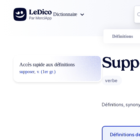
Aller au contenu
Co
Dictionnaire
0
r
Définitions
Supp
Accès rapide aux définitions
supposer, v. (1er gr.)
verbe
Définitions, synon
Définitions 