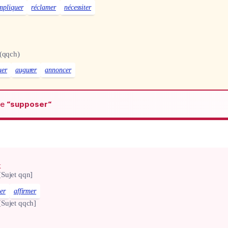
mpliquer
réclamer
nécessiter
(qqch)
uer
augurer
annoncer
de
“supposer“
x
[Sujet qqn]
ier
affirmer
[Sujet qqch]