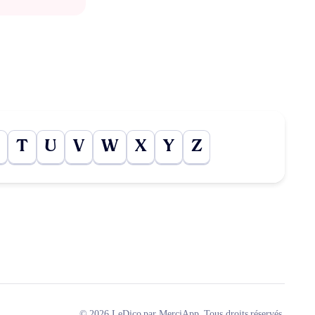
T
U
V
W
X
Y
Z
© 2026 LeDico par MerciApp. Tous droits réservés.