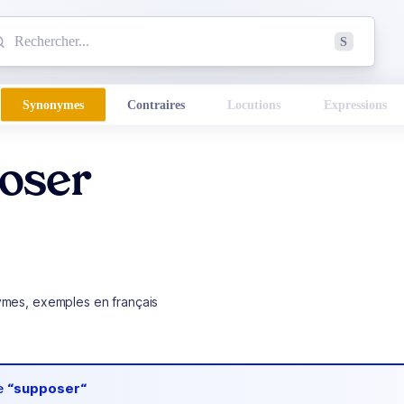
mmencez à chercher un mot dans le dictionnaire :
S
esults found.
Synonymes
Contraires
Locutions
Expressions
oser
ymes, exemples en français
de
“supposer“