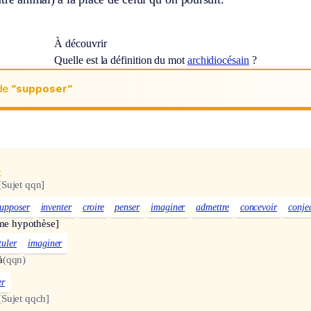
À découvrir
Quelle est la définition du mot
archidiocésain
?
de
“supposer“
x
[Sujet qqn]
supposer
inventer
croire
penser
imaginer
admettre
concevoir
conje
me hypothèse]
tuler
imaginer
à
(qqn)
er
[Sujet qqch]