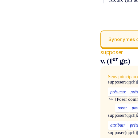
Synonymes 
supposer
er
v. (1
gr.)
Sens principau
supposer
(qqch)
présumer
pré
↪
[Poser com
poser
pos
supposer
(qqch)
attribuer
prêt
supposer
(qqch)