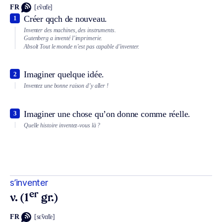
FR
[ɛ̃vɑ̃te]
Créer qqch de nouveau.
1
Inventer des machines, des instruments.
Gutenberg a inventé l’imprimerie.
Absolt
Tout le monde n’est pas capable d’inventer.
Imaginer quelque idée.
2
Inventez une bonne raison d’y aller !
Imaginer une chose qu’on donne comme réelle.
3
Quelle histoire inventez-vous là ?
s’inventer
er
v. (1
gr.)
FR
[sɛ̃vɑ̃te]