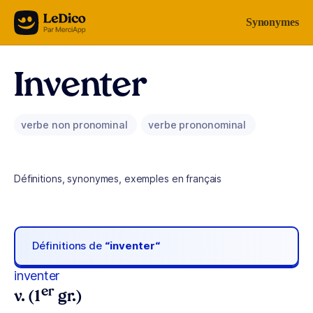
Aller au contenu
Synonymes
Inventer
verbe non pronominal
verbe prononominal
Définitions, synonymes, exemples en français
Définitions de
“inventer“
inventer
er
v. (1
gr.)