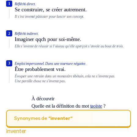
1
Réfléchi direct.
Se construire, se créer autrement.
Il s’est inventé pâtissier pour lancer son concept.
2
Réfléchi indirect.
Imaginer qqch pour soi-même.
Elle s’invente de réussir si l’oiseau qu’elle aperçoit s’envole au bout de trois.
3
Emploi impersonnel.
Dans une tournure négative.
Être probablement vrai.
Évoquer une retraite dans un monastère tibétain, cela ne s’invente pas.
Une pareille chose ne s’invente pas.
À découvrir
Quelle est la définition du mot
taoïste
?
Synonymes de
“inventer“
inventer