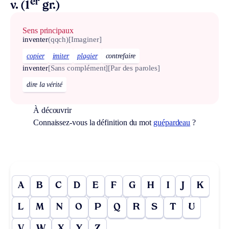
er
v. (1
gr.)
Sens principaux
inventer
(qqch)
[Imaginer]
copier
imiter
plagier
contrefaire
inventer
[Sans complément]
[Par des paroles]
dire la vérité
À découvrir
Connaissez-vous la définition du mot
guépardeau
?
A
B
C
D
E
F
G
H
I
J
K
L
M
N
O
P
Q
R
S
T
U
V
W
X
Y
Z