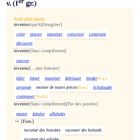
er
v. (1
gr.)
Sens principaux
inventer
(qqch)
[Imaginer]
créer
trouver
imaginer
concevoir
construire
découvrir
inventer
[Sans complément]
innover
inventer
[…une histoire]
bâtir
forger
imaginer
fabriquer
broder
[Fig.]
arranger
monter de toutes pièces
[Fam.]
échafauder
controuver
[Vieilli]
inventer
[Sans complément]
[Par des paroles]
mentir
fabuler
affabuler
↪
[Fam.]
raconter des histoires
raconter des bobards
raconter des salades