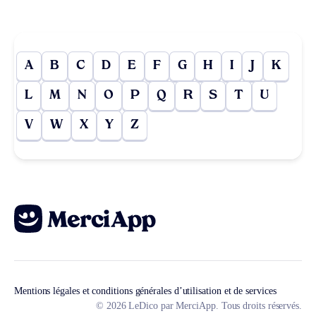
A
B
C
D
E
F
G
H
I
J
K
L
M
N
O
P
Q
R
S
T
U
V
W
X
Y
Z
Mentions légales et conditions générales d’utilisation et de services
© 2026 LeDico par MerciApp. Tous droits réservés.