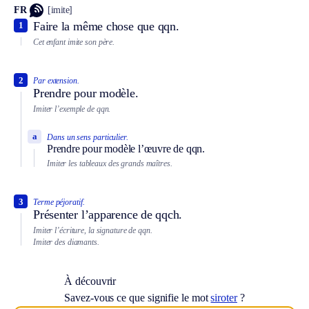
FR
[imite]
Faire la même chose que qqn.
1
Cet enfant imite son père.
2
Par extension.
Prendre pour modèle.
Imiter l’exemple de qqn.
a
Dans un sens particulier.
Prendre pour modèle l’œuvre de qqn.
Imiter les tableaux des grands maîtres.
3
Terme péjoratif.
Présenter l’apparence de qqch.
Imiter l’écriture, la signature de qqn.
Imiter des diamants.
À découvrir
Savez-vous ce que signifie le mot
siroter
?