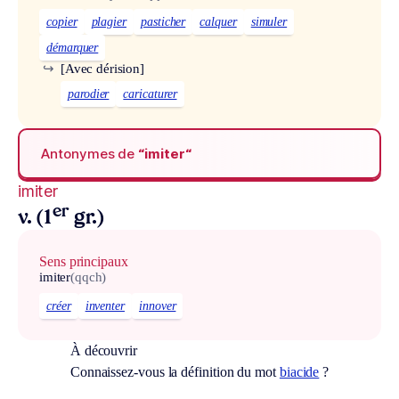
copier
plagier
pasticher
calquer
simuler
démarquer
↪
[Avec dérision]
parodier
caricaturer
Antonymes de
“imiter“
imiter
er
v. (1
gr.)
Sens principaux
imiter
(qqch)
créer
inventer
innover
À découvrir
Connaissez-vous la définition du mot
biacide
?