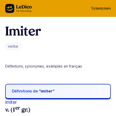
Aller au contenu
Synonymes
Imiter
verbe
Définitions, synonymes, exemples en français
Définitions de
“imiter“
imiter
er
v. (1
gr.)