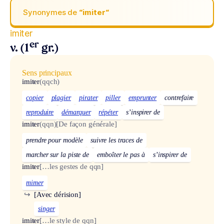
Synonymes de
“imiter“
imiter
er
v. (1
gr.)
Sens principaux
imiter
(qqch)
copier
plagier
pirater
piller
emprunter
contrefaire
reproduire
démarquer
répéter
s’inspirer de
imiter
(qqn)
[De façon générale]
prendre pour modèle
suivre les traces de
marcher sur la piste de
emboîter le pas à
s’inspirer de
imiter
[…les gestes de qqn]
mimer
↪
[Avec dérision]
singer
imiter
[…le style de qqn]