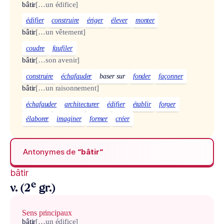
bâtir
[…un édifice]
édifier
construire
ériger
élever
monter
bâtir
[…un vêtement]
coudre
faufiler
bâtir
[…son avenir]
construire
échafauder
baser sur
fonder
façonner
bâtir
[…un raisonnement]
échafauder
architecturer
édifier
établir
forger
élaborer
imaginer
former
créer
Antonymes de
“bâtir“
bâtir
e
v. (2
gr.)
Sens principaux
bâtir
[…un édifice]