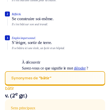
Il s’est bâti une cabane pour la chasse.
2
Réfléchi.
Se construire soi-même.
Il s’est bâti sur son seul travail.
3
Emploi impersonnel.
S’ériger, sortir de terre.
Il se bâtira ici une école, un lycée et un hôpital.
À découvrir
Savez-vous ce que signifie le mot
déroder
?
Synonymes de
“bâtir“
bâtir
e
v. (2
gr.)
Sens principaux