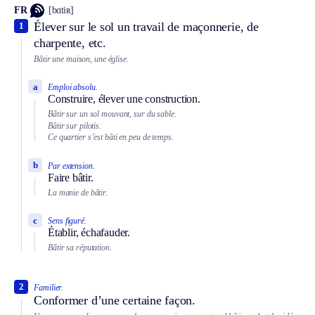
FR
[bɑtiʀ]
Élever sur le sol un travail de maçonnerie, de
1
charpente, etc.
Bâtir une maison, une église.
a
Emploi absolu.
Construire, élever une construction.
Bâtir sur un sol mouvant, sur du sable.
Bâtir sur pilotis.
Ce quartier s’est bâti en peu de temps.
b
Par extension.
Faire bâtir.
La manie de bâtir.
c
Sens figuré.
Établir, échafauder.
Bâtir sa réputation.
2
Familier.
Conformer d’une certaine façon.