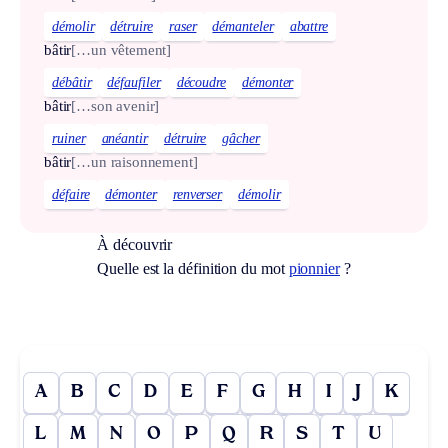
démolir
détruire
raser
démanteler
abattre
bâtir
[…un vêtement]
débâtir
défaufiler
découdre
démonter
bâtir
[…son avenir]
ruiner
anéantir
détruire
gâcher
bâtir
[…un raisonnement]
défaire
démonter
renverser
démolir
À découvrir
Quelle est la définition du mot
pionnier
?
A
B
C
D
E
F
G
H
I
J
K
L
M
N
O
P
Q
R
S
T
U