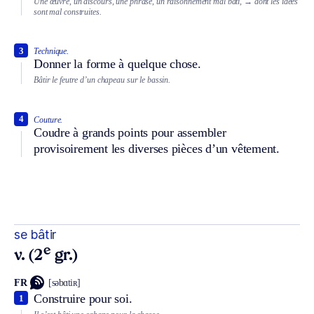
Une œuvre, un discours, une phrase, un raisonnement mal bâti,
→ dont les idées
sont mal construites.
3
Technique.
Donner la forme à quelque chose.
Bâtir le feutre d’un chapeau sur le bassin.
4
Couture.
Coudre à grands points pour assembler
provisoirement les diverses pièces d’un vêtement.
se bâtir
e
v. (2
gr.)
FR
[səbɑtiʀ]
Construire pour soi.
1