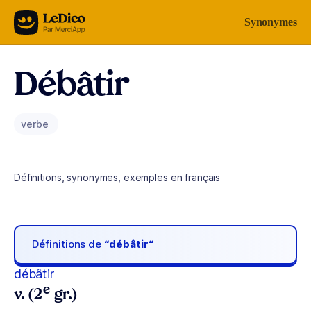
Aller au contenu
Synonymes
Débâtir
verbe
Définitions, synonymes, exemples en français
Définitions de
“débâtir“
débâtir
e
v. (2
gr.)