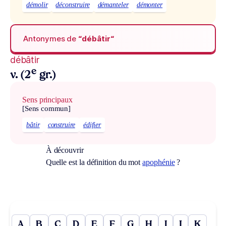
démolir
déconstruire
démanteler
démonter
Antonymes de
“débâtir“
débâtir
e
v. (2
gr.)
Sens principaux
[Sens commun]
bâtir
construire
édifier
À découvrir
Quelle est la définition du mot
apophénie
?
A
B
C
D
E
F
G
H
I
J
K