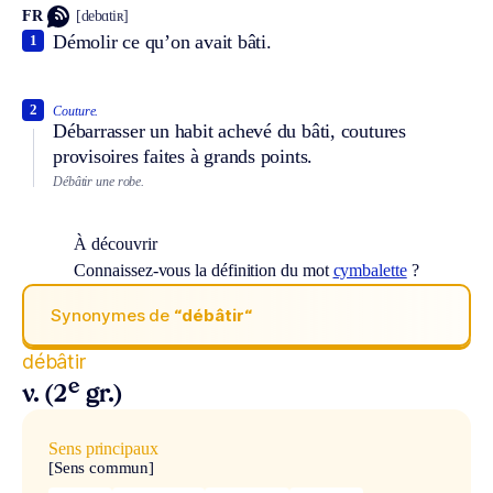
FR
[debɑtiʀ]
Démolir ce qu’on avait bâti.
1
2
Couture.
Débarrasser un habit achevé du bâti, coutures
provisoires faites à grands points.
Débâtir une robe.
À découvrir
Connaissez-vous la définition du mot
cymbalette
?
Synonymes de
“débâtir“
débâtir
e
v. (2
gr.)
Sens principaux
[Sens commun]