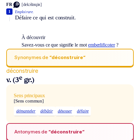
FR
[dekɔ̃stʀɥiʀ]
1
Emploi rare.
Défaire ce qui est construit.
À découvrir
Savez-vous ce que signifie le mot
emberlificoter
?
Synonymes de
“déconstruire“
déconstruire
e
v. (3
gr.)
Sens principaux
[Sens commun]
démanteler
débâtir
désosser
défaire
Antonymes de
“déconstruire“