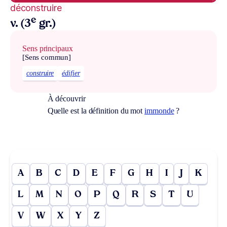
déconstruire
e
v. (3
gr.)
Sens principaux
[Sens commun]
construire
édifier
À découvrir
Quelle est la définition du mot
immonde
?
A
B
C
D
E
F
G
H
I
J
K
L
M
N
O
P
Q
R
S
T
U
V
W
X
Y
Z