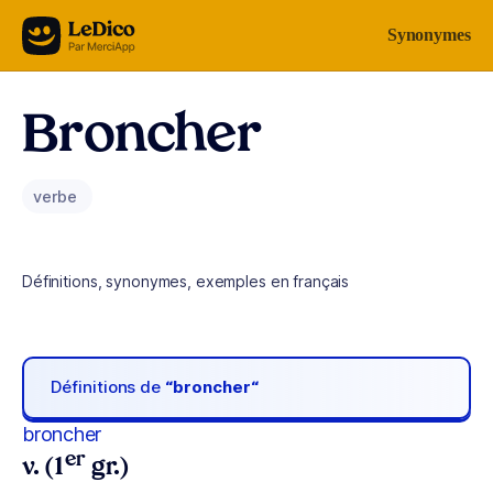
Aller au contenu
Synonymes
Broncher
verbe
Définitions, synonymes, exemples en français
Définitions de
“broncher“
broncher
er
v. (1
gr.)