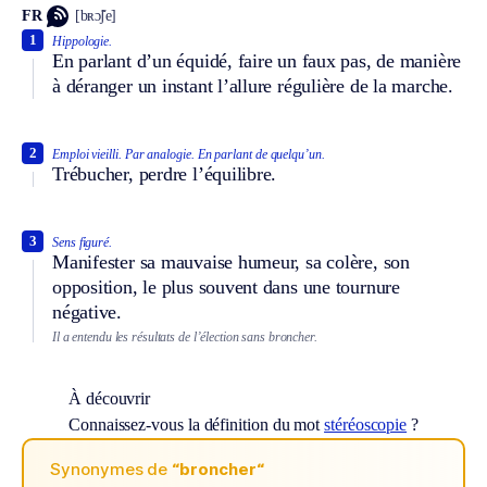
FR
[bʀɔ̃ʃe]
1
Hippologie.
En parlant d’un équidé, faire un faux pas, de manière
à déranger un instant l’allure régulière de la marche.
2
Emploi vieilli.
Par analogie.
En parlant de quelqu’un.
Trébucher, perdre l’équilibre.
3
Sens figuré.
Manifester sa mauvaise humeur, sa colère, son
opposition, le plus souvent dans une tournure
négative.
Il a entendu les résultats de l’élection sans broncher.
À découvrir
Connaissez-vous la définition du mot
stéréoscopie
?
Synonymes de
“broncher“