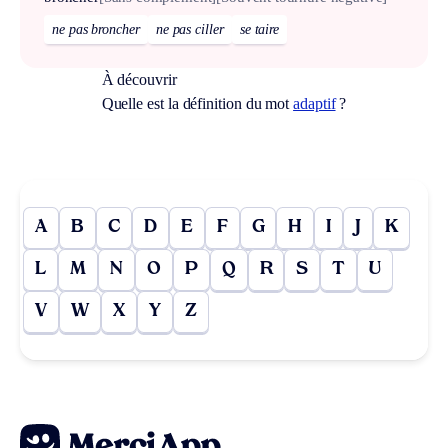
ne pas broncher
ne pas ciller
se taire
À découvrir
Quelle est la définition du mot
adaptif
?
A
B
C
D
E
F
G
H
I
J
K
L
M
N
O
P
Q
R
S
T
U
V
W
X
Y
Z