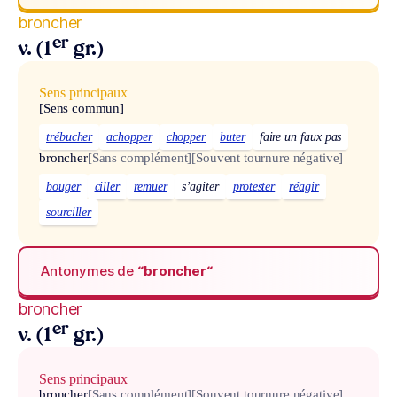
broncher
er
v. (1
gr.)
Sens principaux
[Sens commun]
trébucher
achopper
chopper
buter
faire un faux pas
broncher
[Sans complément]
[Souvent tournure négative]
bouger
ciller
remuer
s’agiter
protester
réagir
sourciller
Antonymes de
“broncher“
broncher
er
v. (1
gr.)
Sens principaux
broncher
[Sans complément]
[Souvent tournure négative]