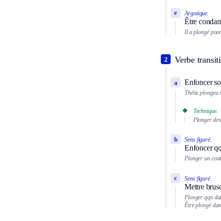
e
Argotique.
Être condam
Il a plongé pour
Verbe transiti
2
Enfoncer sou
a
Thétis plongea s
Technique.
Plonger des 
b
Sens figuré.
Enfoncer q
Plonger un cout
c
Sens figuré.
Mettre brusq
Plonger qqn dans
Être plongé dans