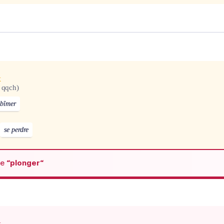
x
 qqch)
abîmer
se perdre
de
“plonger“
x