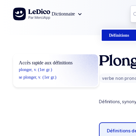
Aller au contenu
Co
Dictionnaire
0
r
Définitions
Plon
Accès rapide aux définitions
plonger, v. (1er gr.)
se plonger, v. (1er gr.)
verbe non pron
Définitions, synon
Définitions 