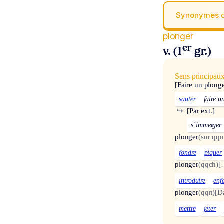
Synonymes 
plonger
er
v. (1
gr.)
Sens principau
[Faire un plong
sauter
faire u
↪
[Par ext.]
s’immerger
plonger
(sur qqn
fondre
piquer
plonger
(qqch)
[
introduire
enf
plonger
(qqn)
[D
mettre
jeter