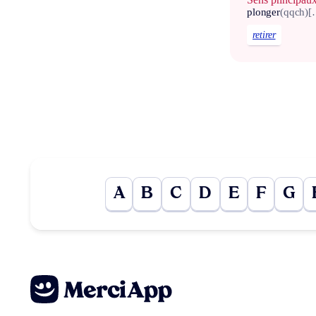
plonger
(qqch)
[
retirer
A
B
C
D
E
F
G