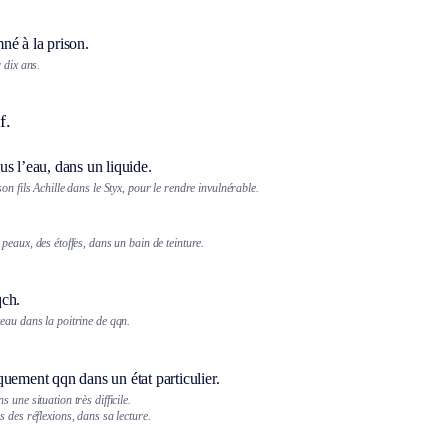
né à la prison.
 dix ans.
f.
s l’eau, dans un liquide.
on fils Achille dans le Styx, pour le rendre invulnérable.
peaux, des étoffes, dans un bain de teinture.
qch.
eau dans la poitrine de qqn.
uement qqn dans un état particulier.
 une situation très difficile.
 des réflexions, dans sa lecture.