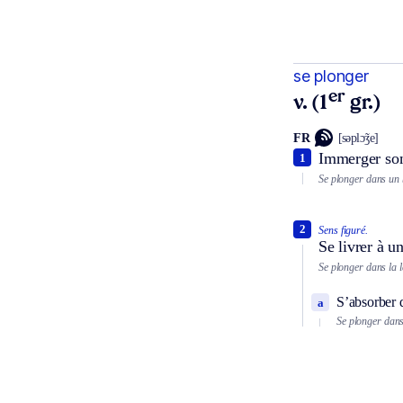
se plonger
er
v. (1
gr.)
FR
[səplɔ̃ʒe]
Immerger son
1
Se plonger dans un b
2
Sens figuré.
Se livrer à u
Se plonger dans la 
S’absorber 
a
Se plonger dans 