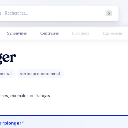
mmencez à chercher un mot dans le dictionnaire :
S
esults found.
Synonymes
Contraires
Locutions
Expressions
ger
ominal
verbe prononominal
ymes, exemples en français
de
“plonger“