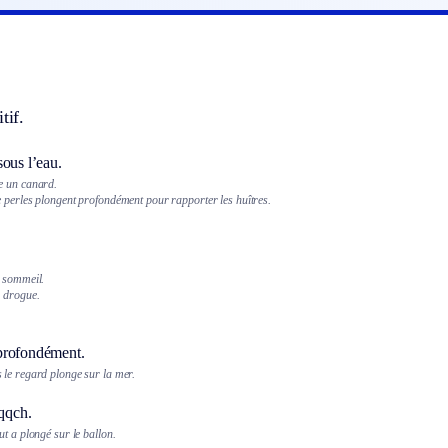
tif.
sous l’eau.
e un canard.
 perles plongent profondément pour rapporter les huîtres.
 sommeil.
a drogue.
profondément.
le regard plonge sur la mer.
 qqch.
t a plongé sur le ballon.