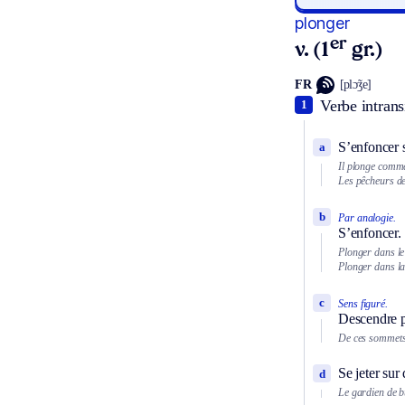
plonger
er
v. (1
gr.)
FR
[plɔ̃ʒe]
Verbe intransi
1
S’enfoncer 
a
Il plonge comm
Les pêcheurs de
b
Par analogie.
S’enfoncer.
Plonger dans le
Plonger dans l
c
Sens figuré.
Descendre 
De ces sommets 
Se jeter sur
d
Le gardien de bu