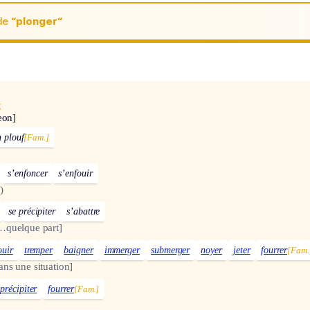
de
“plonger“
x
eon]
n plouf
[Fam.]
s’enfoncer
s’enfouir
)
se précipiter
s’abattre
…quelque part]
ouir
tremper
baigner
immerger
submerger
noyer
jeter
fourrer
[Fam.
ans une situation]
précipiter
fourrer
[Fam.]