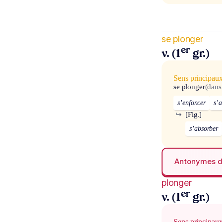
se plonger
er
v. (1
gr.)
Sens principau
se plonger
(dans
s’enfoncer
s’
↪
[Fig.]
s’absorber
Antonymes 
plonger
er
v. (1
gr.)
Sens principau