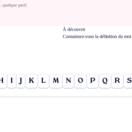
…quelque part]
À découvrir
Connaissez-vous la définition du mo
H
I
J
K
L
M
N
O
P
Q
R
S