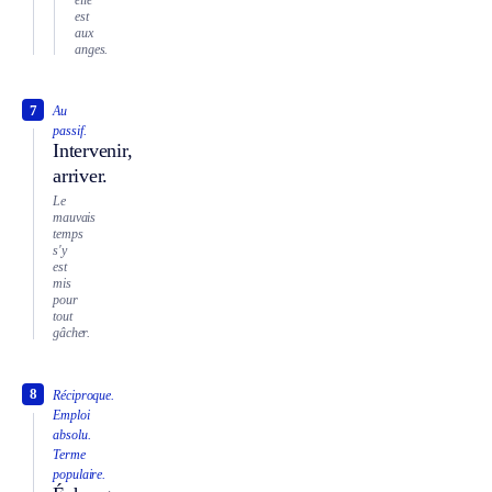
est
aux
anges.
7
Au
passif.
Intervenir,
arriver.
Le
mauvais
temps
s'y
est
mis
pour
tout
gâcher.
8
Réciproque.
Emploi
absolu.
Terme
populaire.