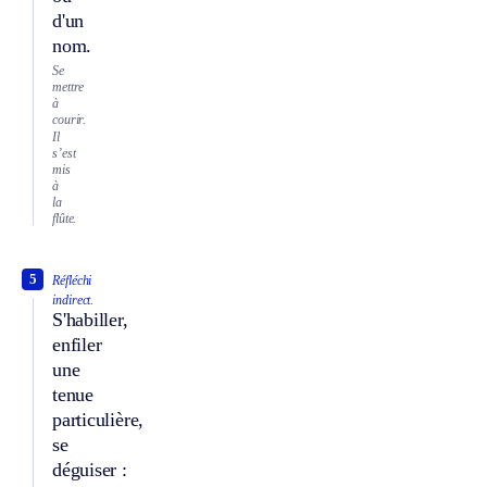
d'un
nom.
Se
mettre
à
courir.
Il
s’est
mis
à
la
flûte.
5
Réfléchi
indirect.
S'habiller,
enfiler
une
tenue
particulière,
se
déguiser :