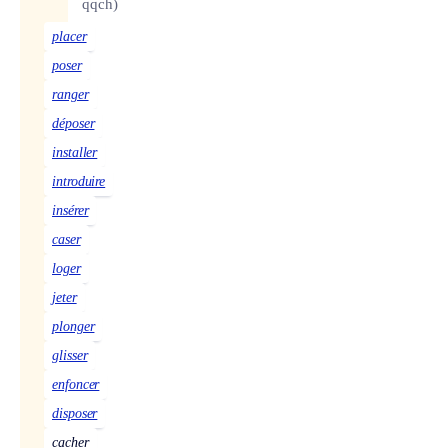
qqch)
placer
poser
ranger
déposer
installer
introduire
insérer
caser
loger
jeter
plonger
glisser
enfoncer
disposer
cacher