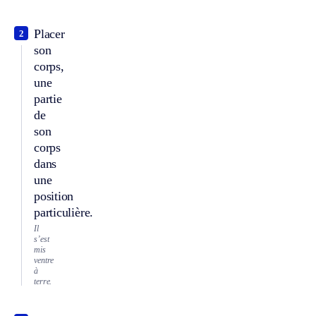
Placer
2
son
corps,
une
partie
de
son
corps
dans
une
position
particulière.
Il
s’est
mis
ventre
à
terre.