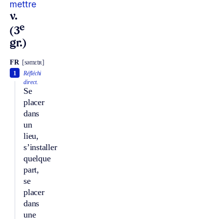
mettre
v.
e
(3
gr.)
FR
[səmɛtʀ]
1
Réfléchi
direct.
Se
placer
dans
un
lieu,
s’installer
quelque
part,
se
placer
dans
une