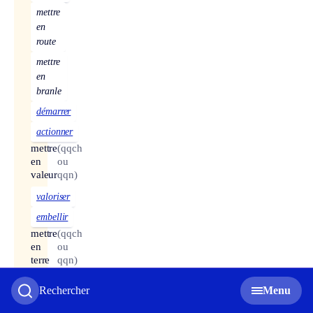
mettre
en
route
mettre
en
branle
démarrer
actionner
mettre
(qqch
en
ou
valeur
qqn)
valoriser
embellir
mettre
(qqch
en
ou
terre
qqn)
enterrer
Rechercher
Menu
enfouir