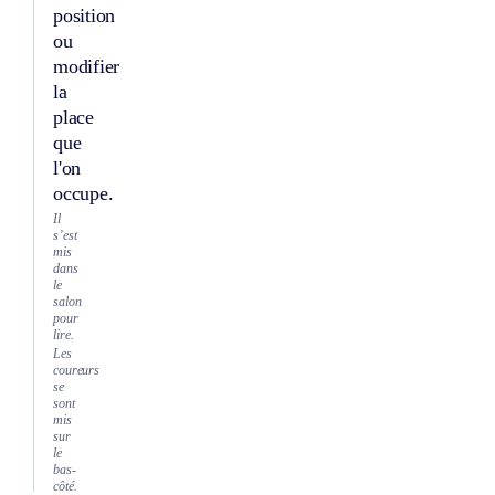
position
ou
modifier
la
place
que
l'on
occupe.
Il
s’est
mis
dans
le
salon
pour
lire.
Les
coureurs
se
sont
mis
sur
le
bas-
côté.