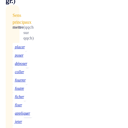
gr.)
Sens
principaux
mettre
(qqch
sur
qqch)
placer
poser
déposer
coller
fourrer
foutre
ficher
fixer
appliquer
jeter