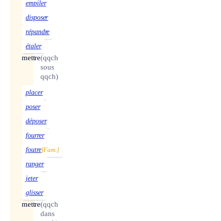
empiler
disposer
répandre
étaler
mettre
(qqch
sous
qqch)
placer
poser
déposer
fourrer
foutre
[Fam.]
ranger
jeter
glisser
mettre
(qqch
dans