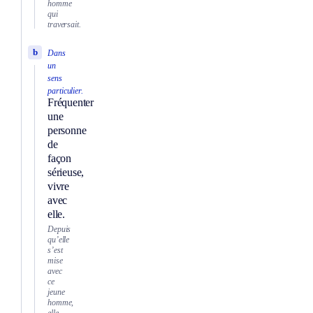
homme
qui
traversait.
b
Dans
un
sens
particulier.
Fréquenter
une
personne
de
façon
sérieuse,
vivre
avec
elle.
Depuis
qu’elle
s’est
mise
avec
ce
jeune
homme,
elle