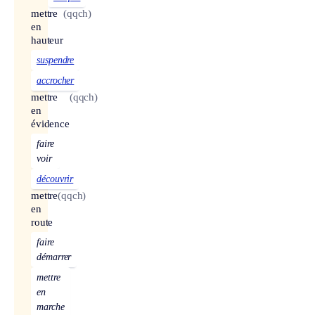
mettre
(qqch)
en
hauteur
suspendre
accrocher
mettre
(qqch)
en
évidence
faire
voir
découvrir
mettre
(qqch)
en
route
faire
démarrer
mettre
en
marche