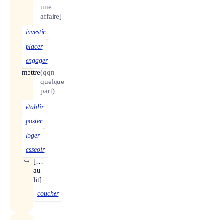
une
affaire]
investir
placer
engager
mettre
(qqn
quelque
part)
établir
poster
loger
asseoir
↪
[…
au
lit]
coucher