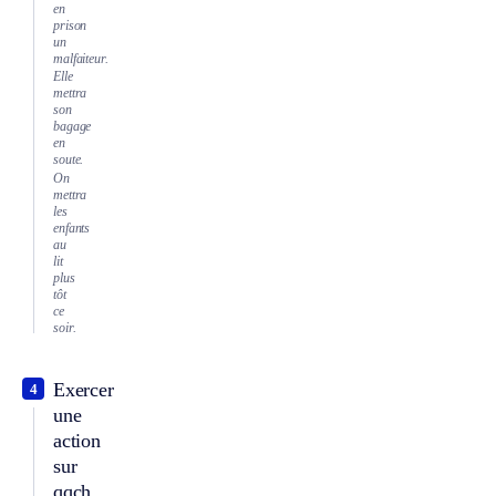
en
prison
un
malfaiteur.
Elle
mettra
son
bagage
en
soute.
On
mettra
les
enfants
au
lit
plus
tôt
ce
soir.
Exercer
4
une
action
sur
qqch