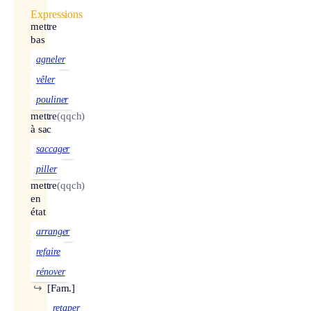
Expressions
mettre
bas
agneler
vêler
pouliner
mettre
(qqch)
à sac
saccager
piller
mettre
(qqch)
en
état
arranger
refaire
rénover
↪
[Fam.]
retaper