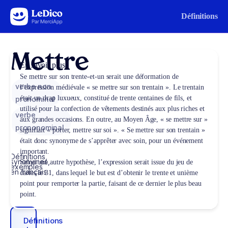
Aller au contenu
Définitions
Mettre
En savoir plus
Se mettre sur son trente-et-un serait une déformation de
verbe non
l’expression médiévale « se mettre sur son trentain ». Le trentain
était un drap luxueux, constitué de trente centaines de fils, et
pronominal
utilisé pour la confection de vêtements destinés aux plus riches et
verbe
aux grandes occasions. En outre, au Moyen Âge, « se mettre sur »
prononominal
signifiait « porter, mettre sur soi ». « Se mettre sur son trentain »
était donc synonyme de s’apprêter avec soin, pour un événement
important.
Définitions,
synonymes,
Selon une autre hypothèse, l’expression serait issue du jeu de
exemples
en français
cartes le 31, dans lequel le but est d’obtenir le trente et unième
point pour remporter la partie, faisant de ce dernier le plus beau
point.
Définitions