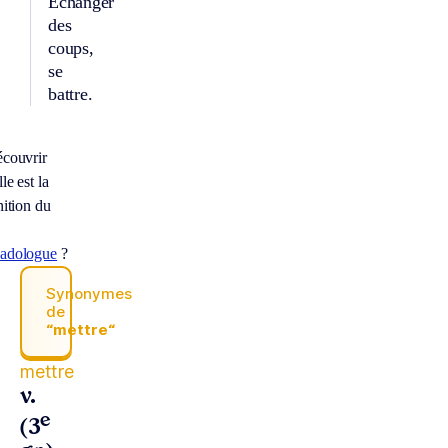
Échanger
des
coups,
se
battre.
couvrir
le est la
nition du
adologue
?
Synonymes
de
“mettre“
mettre
v.
e
(3