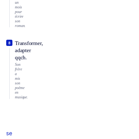
un
mois
pour
écrire
son
roman.
Transformer,
8
adapter
qqch.
Son
frère
a
mis
son
poème
en
musique.
se