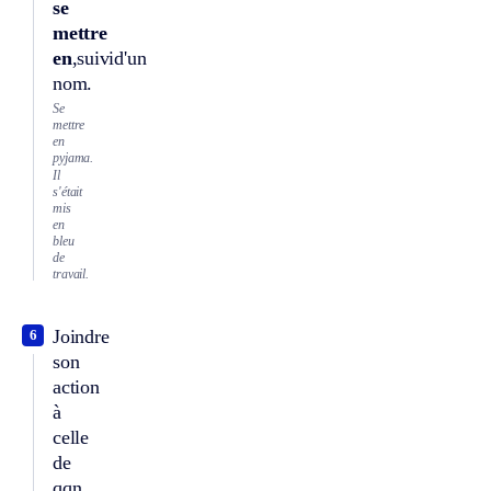
se
mettre
en
,suivid'un
nom.
Se
mettre
en
pyjama.
Il
s'était
mis
en
bleu
de
travail.
Joindre
6
son
action
à
celle
de
qqn