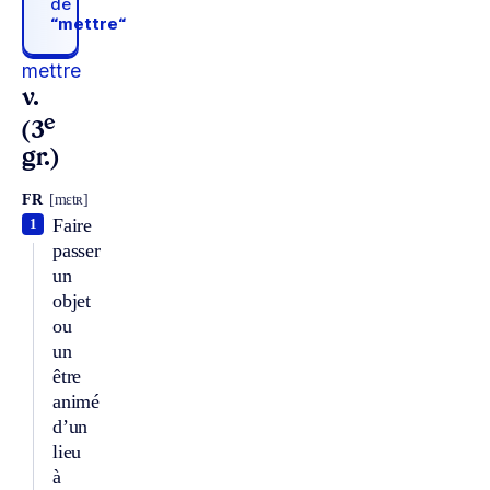
de
“mettre“
mettre
v.
e
(3
gr.)
FR
[mɛtʀ]
Faire
1
passer
un
objet
ou
un
être
animé
d’un
lieu
à