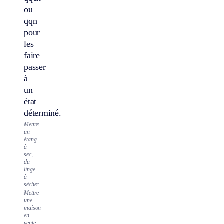
ou
qqn
pour
les
faire
passer
à
un
état
déterminé.
Mettre
un
étang
à
sec,
du
linge
à
sécher.
Mettre
une
maison
en
vente,