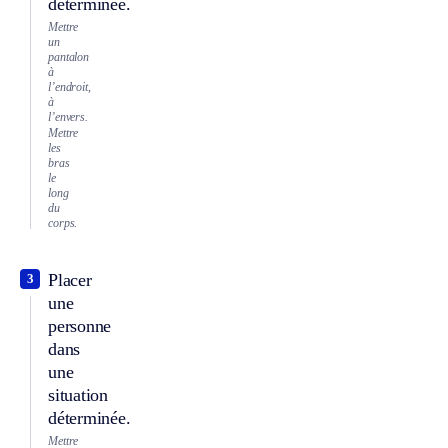
déterminée.
Mettre
un
pantalon
à
l’endroit,
à
l’envers.
Mettre
les
bras
le
long
du
corps.
Placer
3
une
personne
dans
une
situation
déterminée.
Mettre