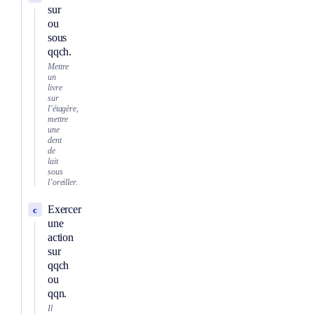
sur
ou
sous
qqch.
Mettre
un
livre
sur
l’étagère,
mettre
une
dent
de
lait
sous
l’oreiller.
Exercer
c
une
action
sur
qqch
ou
qqn.
Il