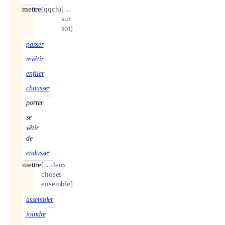
mettre
(qqch)
[…
sur
soi]
passer
revêtir
enfiler
chausser
porter
se
vêtir
de
endosser
mettre
[…deux
choses
ensemble]
assembler
joindre