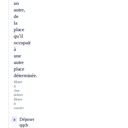
un
autre,
de
la
place
qu’il
occupait
à
une
autre
place
déterminée.
Mettre
le
chat
dehors.
Mettre
le
couvert.
Déposer
a
qqch