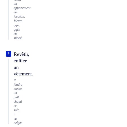
un
appartement
en
location.
Mettre
qqn,
qqch
en
sûreté.
Revêtir,
5
enfiler
un
vêtement.
Il
faudra
mettre
un
pull
chaud
ce
soir,
il
va
neiger.