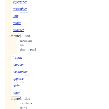
superposer
rassembler
unir
réunir
attacher
mettre
[…son
nom sur
un
document]
inscrire
marquer
mentionner
apposer
écrire
noter
mettre
[…des
capitaux
dans