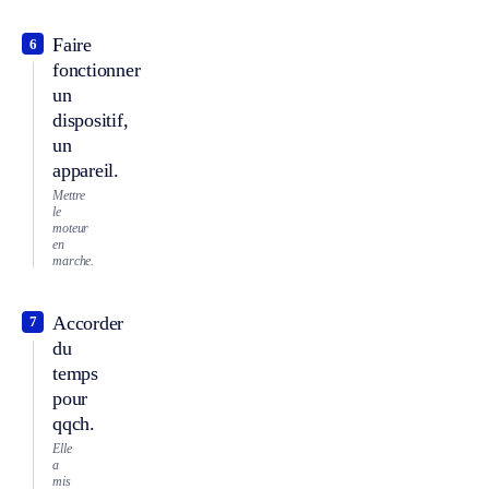
Faire
6
fonctionner
un
dispositif,
un
appareil.
Mettre
le
moteur
en
marche.
Accorder
7
du
temps
pour
qqch.
Elle
a
mis