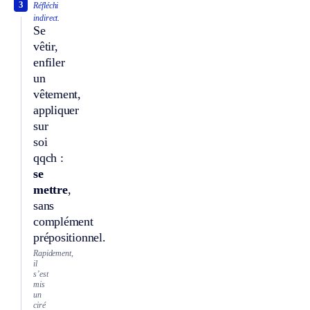
3
Réfléchi
indirect.
Se
vêtir,
enfiler
un
vêtement,
appliquer
sur
soi
qqch :
se
mettre
,
sans
complément
prépositionnel.
Rapidement,
il
s’est
mis
un
ciré