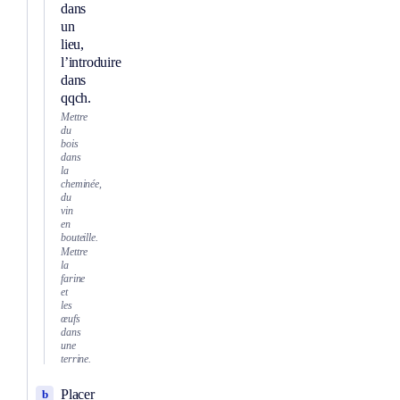
dans
un
lieu,
l’introduire
dans
qqch.
Mettre
du
bois
dans
la
cheminée,
du
vin
en
bouteille.
Mettre
la
farine
et
les
œufs
dans
une
terrine.
Placer
b