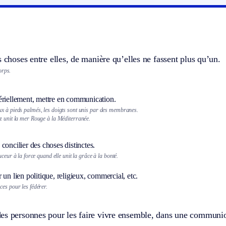
s choses entre elles, de manière qu’elles ne fassent plus qu’un.
orps.
ériellement, mettre en communication.
x à pieds palmés, les doigts sont unis par des membranes.
z unit la mer Rouge à la Méditerranée.
 concilier des choses distinctes.
ouceur à la force quand elle unit la grâce à la bonté.
 un lien politique, religieux, commercial, etc.
ces pour les fédérer.
es personnes pour les faire vivre ensemble, dans une communion