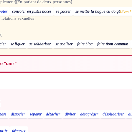
plément]
[En parlant de deux personnes]
voler
convoler en justes noces
se pacser
se mettre la bague au doigt
[Fam.]
 relations sexuelles]
r]
cier
se liguer
se solidariser
se coaliser
faire bloc
faire front commun
de
“unir“
x
]
ndre
dissocier
séparer
détacher
diviser
désagréger
désolidariser
di
ortir
déparier