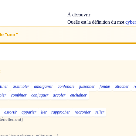
À découvrir
Quelle est la définition du mot
cyber
de
“unir“
x
]
tiner
assembler
amalgamer
confondre
fusionner
fondre
attacher
r
pler
combiner
conjuguer
accoler
enchaîner
assortir
apparier
lier
rapprocher
raccorder
relier
tériellement]