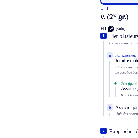
unir
e
v. (2
gr.)
FR
[yniʀ]
Lier plusieur
1
L’âme est unie au c
a
Par extension.
Joindre mat
Chez les animau
Le canal de Sue
Sens figuré.
Associer,
Il unit la d
Associer par
b
Unir des provin
Rapprocher d
2