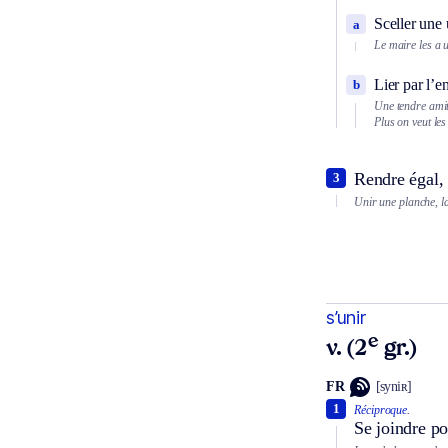
Sceller une 
a
Le maire les a u
Lier par l’en
b
Une tendre amiti
Plus on veut les 
Rendre égal, 
3
Unir une planche, la
s’unir
e
v. (2
gr.)
FR
[syniʀ]
1
Réciproque.
Se joindre po