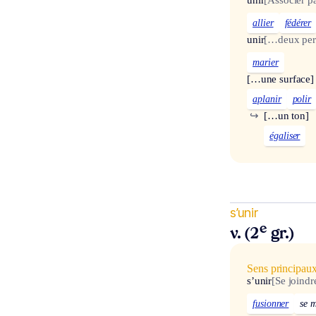
unir
[Associer pa
allier
fédérer
unir
[…deux per
marier
[…une surface]
aplanir
polir
↪
[…un ton]
égaliser
s’unir
e
v. (2
gr.)
Sens principau
s’unir
[Se joindr
fusionner
se 