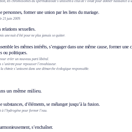
tion, les chromosomes du spermatozoïde s’unissent à ceux de l’ovule pour donner naissance à u
e personnes, former une union par les liens du mariage.
 le 21 juin 2009.
 relations sexuelles.
unis une nuit d’été pour ne plus jamais se quitter.
semble les mêmes intérêts, s’engager dans une même cause, former une coal
 ou politiques.
 pour créer un nouveau parti libéral.
 s’unirent pour repousser l’envahisseur.
t la chimie s’unissent dans une démarche écologique responsable.
ans un même milieu.
e substances, d’éléments, se mélanger jusqu’à la fusion.
t à l’hydrogène pour former l’eau.
harmonieusement, s’enchaîner.