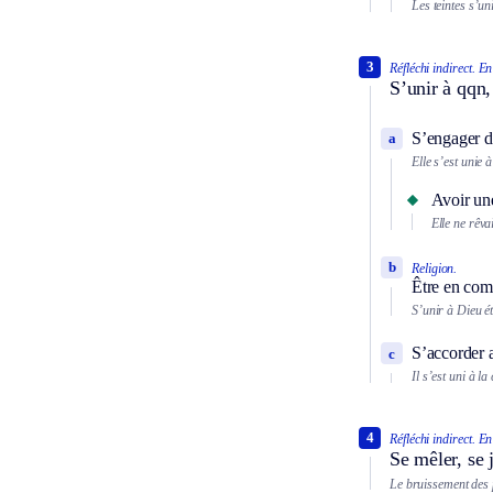
Les teintes s’un
3
Réfléchi indirect.
En
S’unir à qqn,
S’engager d
a
Elle s’est unie 
Avoir une
Elle ne rêvai
b
Religion.
Être en co
S’unir à Dieu ét
S’accorder 
c
Il s’est uni à l
4
Réfléchi indirect.
En
Se mêler, se
Le bruissement des 