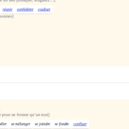
r un lien politique, religieux…]
réunir
confédérer
coaliser
sonnes]
x
e pour ne former qu’un tout]
mêler
se mélanger
se joindre
se fondre
confluer