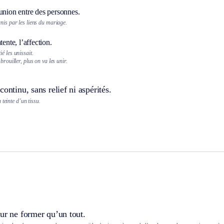
union entre des personnes.
nis par les liens du mariage.
tente, l’affection.
é les unissait.
brouiller, plus on va les unir.
continu, sans relief ni aspérités.
 teinte d’un tissu.
ur ne former qu’un tout.