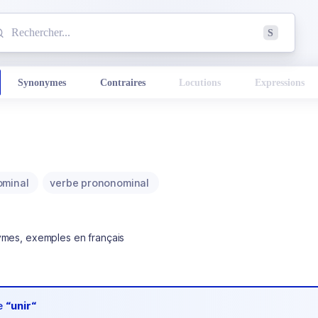
mmencez à chercher un mot dans le dictionnaire :
S
esults found.
Synonymes
Contraires
Locutions
Expressions
ominal
verbe prononominal
ymes, exemples en français
de
“unir“