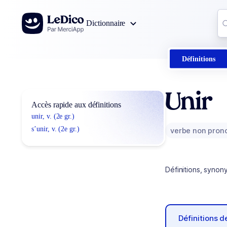
Aller au contenu
Co
Dictionnaire
0
r
Définitions
Unir
Accès rapide aux définitions
unir, v. (2e gr.)
s’unir, v. (2e gr.)
verbe non pron
Définitions, synon
Définitions 