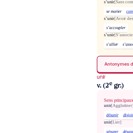
s’unir
[Sans com
se marier
con
s’unir
[Avoir des
s’accoupler
s’unir
[S’associe
s’allier
s’asso
Antonymes 
unir
e
v. (2
gr.)
Sens principau
unir
[Agglutiner
désunir
disjoi
unir
[Lier]
séparer
désass