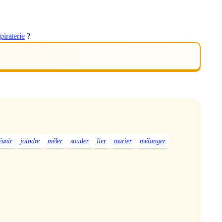
piraterie
?
éunir
joindre
mêler
souder
lier
marier
mélanger