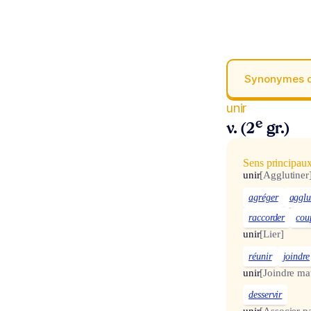
Synonymes 
unir
e
v. (2
gr.)
Sens principau
unir
[Agglutiner
agréger
agglu
raccorder
cou
unir
[Lier]
réunir
joindre
unir
[Joindre ma
desservir