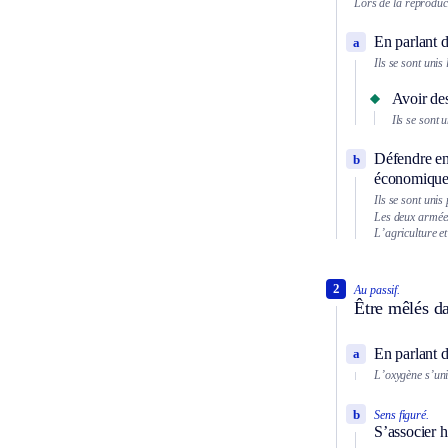
Lors de la reproduc
En parlant d
a
Ils se sont unis
Avoir des
Ils se sont 
Défendre en
b
économiques
Ils se sont unis
Les deux armées
L’agriculture e
2
Au passif.
Être mêlés d
En parlant d
a
L’oxygène s’uni
b
Sens figuré.
S’associer 