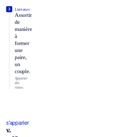
3
Littérature.
Assortir
de
manière
à
former
une
paire,
un
couple.
Apparier
des
rimes.
s’apparier
v.