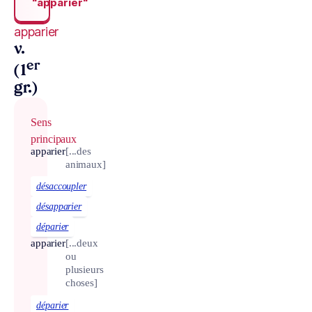
“apparier“
apparier
v.
er
(1
gr.)
Sens
principaux
apparier
[...des
animaux]
désaccoupler
désapparier
déparier
apparier
[...deux
ou
plusieurs
choses]
déparier