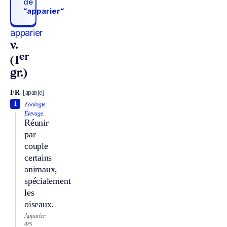
de
“apparier“
apparier
v.
er
(1
gr.)
FR
[apaʀje]
1
Zoologie.
Élevage.
Réunir
par
couple
certains
animaux,
spécialement
les
oiseaux.
Apparier
des