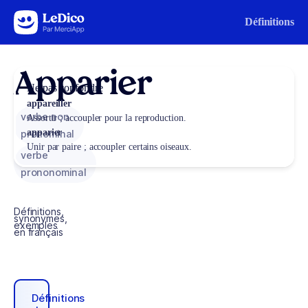
Aller au contenu
Définitions
Apparier
Ne pas confondre
appareiller
verbe non
Assortir ; accoupler pour la reproduction.
apparier
pronominal
Unir par paire ; accoupler certains oiseaux.
verbe
prononominal
Définitions,
synonymes,
exemples
en français
Définitions