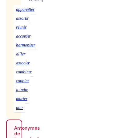
appareiller
assortir
réunir
accorder
harmoniser
allier
associer
combiner
coupler
joindre
marier
unir
Antonymes
de