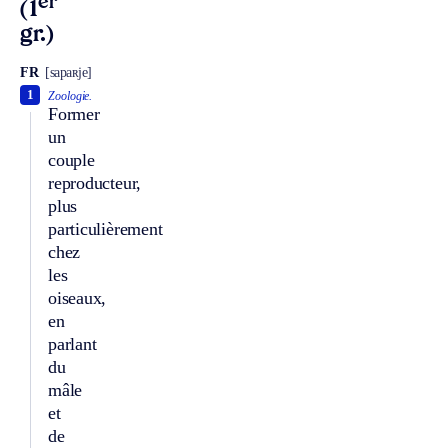
er
(1
gr.)
FR
[sapaʀje]
1
Zoologie.
Former
un
couple
reproducteur,
plus
particulièrement
chez
les
oiseaux,
en
parlant
du
mâle
et
de