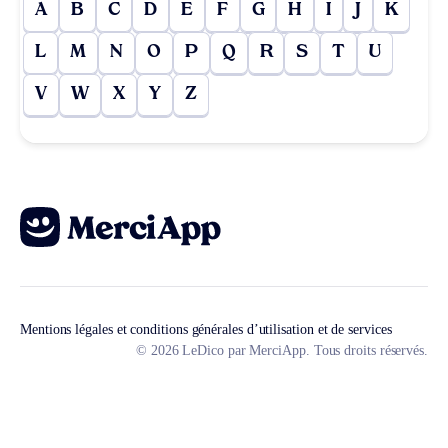
A
B
C
D
E
F
G
H
I
J
K
L
M
N
O
P
Q
R
S
T
U
V
W
X
Y
Z
Mentions légales et conditions générales d’utilisation et de services
© 2026 LeDico par MerciApp. Tous droits réservés.