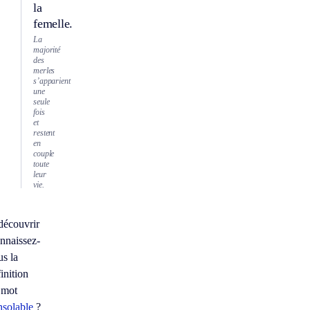
la
femelle.
La
majorité
des
merles
s’apparient
une
seule
fois
et
restent
en
couple
toute
leur
vie.
découvrir
nnaissez-
us la
inition
 mot
nsolable
?