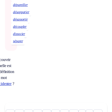
dépareiller
désapparier
désassortir
découpler
dissocier
séparer
couvrir
elle est
 définition
 mot
cidenter
?