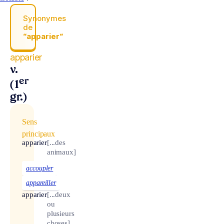
Synonymes
de
“apparier“
apparier
v.
er
(1
gr.)
Sens
principaux
apparier
[...des
animaux]
accoupler
appareiller
apparier
[...deux
ou
plusieurs
choses]