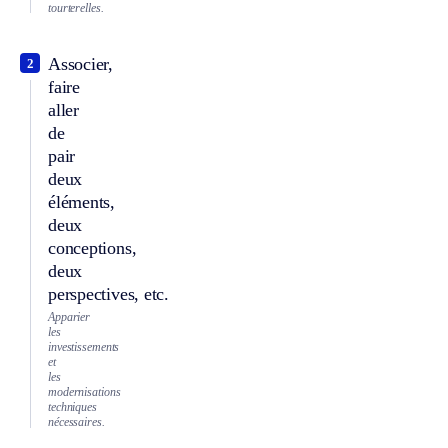
tourterelles.
Associer,
2
faire
aller
de
pair
deux
éléments,
deux
conceptions,
deux
perspectives, etc.
Apparier
les
investissements
et
les
modernisations
techniques
nécessaires.