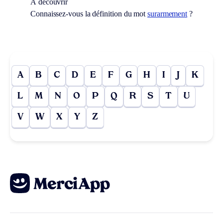
À découvrir
Connaissez-vous la définition du mot
surarmement
?
A
B
C
D
E
F
G
H
I
J
K
L
M
N
O
P
Q
R
S
T
U
V
W
X
Y
Z