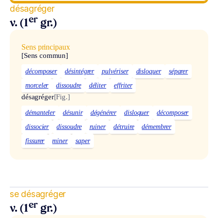
désagréger
er
v. (1
gr.)
Sens principaux
[Sens commun]
décomposer
désintégrer
pulvériser
disloquer
séparer
morceler
dissoudre
déliter
effriter
désagréger
[Fig.]
démanteler
désunir
dégénérer
disloquer
décomposer
dissocier
dissoudre
ruiner
détruire
démembrer
fissurer
miner
saper
se désagréger
er
v. (1
gr.)