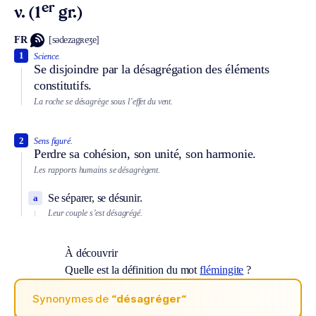
er
v. (1
gr.)
FR
[sədezagʀeʒe]
1
Science.
Se disjoindre par la désagrégation des éléments
constitutifs.
La roche se désagrège sous l’effet du vent.
2
Sens figuré.
Perdre sa cohésion, son unité, son harmonie.
Les rapports humains se désagrègent.
Se séparer, se désunir.
a
Leur couple s’est désagrégé.
À découvrir
Quelle est la définition du mot
flémingite
?
Synonymes de
“désagréger“