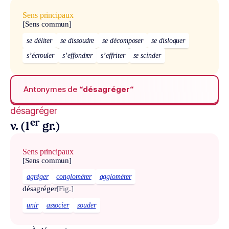
Sens principaux
[Sens commun]
se déliter
se dissoudre
se décomposer
se disloquer
s’écrouler
s’effondrer
s’effriter
se scinder
Antonymes de
“désagréger“
désagréger
er
v. (1
gr.)
Sens principaux
[Sens commun]
agréger
conglomérer
agglomérer
désagréger
[Fig.]
unir
associer
souder