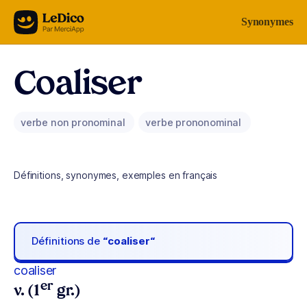
Aller au contenu
Synonymes
Coaliser
verbe non pronominal
verbe prononominal
Définitions, synonymes, exemples en français
Définitions de
“coaliser“
coaliser
er
v. (1
gr.)