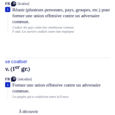
FR
[kɔalize]
Réunir (plusieurs personnes, pays, groupes, etc.) pour
1
former une union offensive contre un adversaire
commun.
Coaliser des pays contre leur envahisseur commun.
P. anal.
Les ouvriers coalisés contre leur employeur.
se coaliser
er
v. (1
gr.)
FR
[səkɔalize]
Former une union offensive contre un adversaire
1
commun.
Les peuples qui se coalisèrent contre la France.
À découvrir