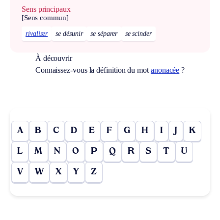
Sens principaux
[Sens commun]
rivaliser
se désunir
se séparer
se scinder
À découvrir
Connaissez-vous la définition du mot
anonacée
?
A
B
C
D
E
F
G
H
I
J
K
L
M
N
O
P
Q
R
S
T
U
V
W
X
Y
Z