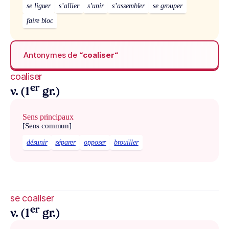
se liguer
s’allier
s’unir
s’assembler
se grouper
faire bloc
Antonymes de
“coaliser“
coaliser
er
v. (1
gr.)
Sens principaux
[Sens commun]
désunir
séparer
opposer
brouiller
se coaliser
er
v. (1
gr.)