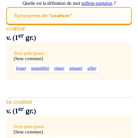
Quelle est la définition du mot
tailleur-pantalon
?
Synonymes de
“coaliser“
coaliser
er
v. (1
gr.)
Sens principaux
[Sens commun]
liguer
rassembler
réunir
grouper
allier
se coaliser
er
v. (1
gr.)
Sens principaux
[Sens commun]