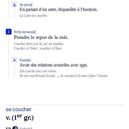
g
Au passif.
En parlant d’un astre, disparaître à l’horizon.
La Lune est couchée.
2
Verbe intransitif.
Prendre le repos de la nuit.
Coucher dans son lit, sur un matelas.
Coucher à l’hôtel ; coucher à Dijon.
a
Familier.
Avoir des relations sexuelles avec qqn.
Elle couche avec son voisin.
Ils ont couché toute la nuit,
→ ils ont passé la nuit à faire l’amour.
se coucher
er
v. (1
gr.)