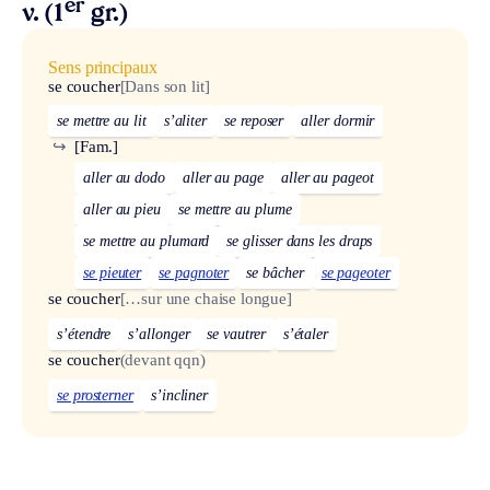
er
v. (1
gr.)
Sens principaux
se coucher
[Dans son lit]
se mettre au lit
s’aliter
se reposer
aller dormir
↪
[Fam.]
aller au dodo
aller au page
aller au pageot
aller au pieu
se mettre au plume
se mettre au plumard
se glisser dans les draps
se pieuter
se pagnoter
se bâcher
se pageoter
se coucher
[…sur une chaise longue]
s’étendre
s’allonger
se vautrer
s’étaler
se coucher
(devant qqn)
se prosterner
s’incliner