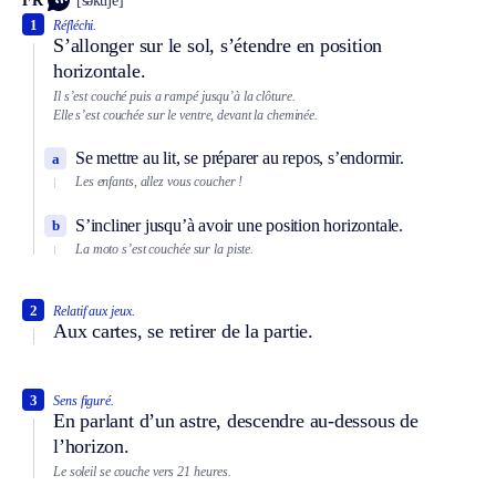
FR
[səkuʃe]
1
Réfléchi.
S’allonger sur le sol, s’étendre en position
horizontale.
Il s’est couché puis a rampé jusqu’à la clôture.
Elle s’est couchée sur le ventre, devant la cheminée.
Se mettre au lit, se préparer au repos, s’endormir.
a
Les enfants, allez vous coucher !
S’incliner jusqu’à avoir une position horizontale.
b
La moto s’est couchée sur la piste.
2
Relatif aux jeux.
Aux cartes, se retirer de la partie.
3
Sens figuré.
En parlant d’un astre, descendre au-dessous de
l’horizon.
Le soleil se couche vers 21 heures.