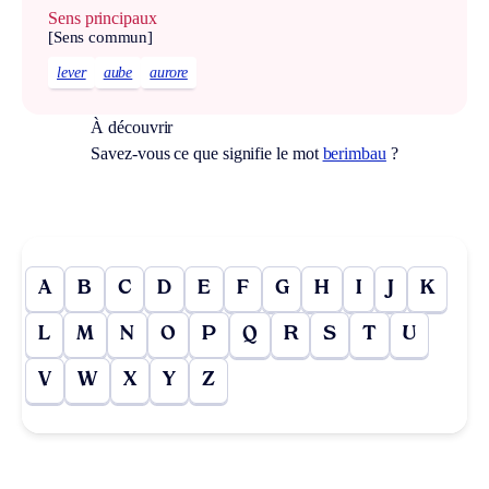
Sens principaux
[Sens commun]
lever
aube
aurore
À découvrir
Savez-vous ce que signifie le mot
berimbau
?
A
B
C
D
E
F
G
H
I
J
K
L
M
N
O
P
Q
R
S
T
U
V
W
X
Y
Z