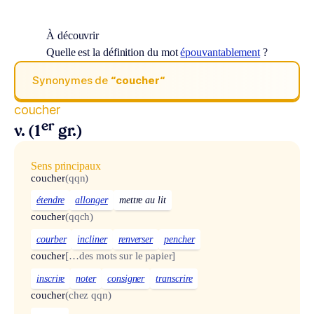
À découvrir
Quelle est la définition du mot
épouvantablement
?
Synonymes de
“coucher“
coucher
er
v. (1
gr.)
Sens principaux
coucher
(qqn)
étendre
allonger
mettre au lit
coucher
(qqch)
courber
incliner
renverser
pencher
coucher
[…des mots sur le papier]
inscrire
noter
consigner
transcrire
coucher
(chez qqn)