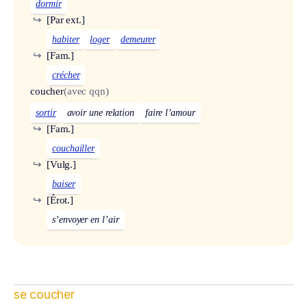
dormir
↪
[Par ext.]
habiter
loger
demeurer
↪
[Fam.]
crécher
coucher
(avec qqn)
sortir
avoir une relation
faire l’amour
↪
[Fam.]
couchailler
↪
[Vulg.]
baiser
↪
[Érot.]
s’envoyer en l’air
se coucher