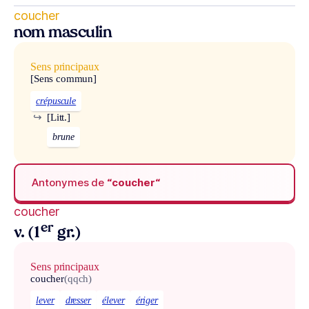
coucher
nom masculin
Sens principaux
[Sens commun]
crépuscule
↪
[Litt.]
brune
Antonymes de
“coucher“
coucher
er
v. (1
gr.)
Sens principaux
coucher
(qqch)
lever
dresser
élever
ériger