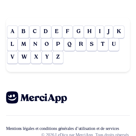
A
B
C
D
E
F
G
H
I
J
K
L
M
N
O
P
Q
R
S
T
U
V
W
X
Y
Z
Mentions légales et conditions générales d’utilisation et de services
© 2026 LeDico par MerciApp. Tous droits réservés.