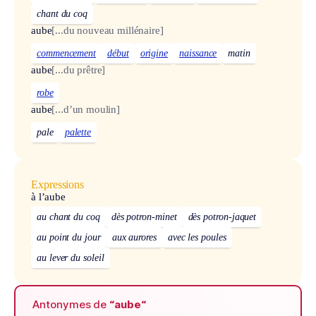
chant du coq
aube
[...du nouveau millénaire]
commencement
début
origine
naissance
matin
aube
[...du prêtre]
robe
aube
[...d’un moulin]
pale
palette
Expressions
à l’aube
au chant du coq
dès potron-minet
dès potron-jaquet
au point du jour
aux aurores
avec les poules
au lever du soleil
Antonymes de
“aube“