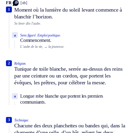
FR
[ob]
Moment où la lumière du soleil levant commence à
1
blanchir l’horizon.
Se lever dès l’aube.
a
Sens figuré.
Emploi poétique.
Commencement.
L’aube de la vie,
→ la jeunesse.
2
Religion.
Tunique de toile blanche, serrée au-dessus des reins
par une ceinture ou un cordon, que portent les
évêques, les prêtres, pour célébrer la messe.
Longue robe blanche que portent les premiers
a
communiants.
3
Technique.
Chacune des deux planchettes ou bandes qui, dans la
charpente d’une selle, d’un bât, relient les deux