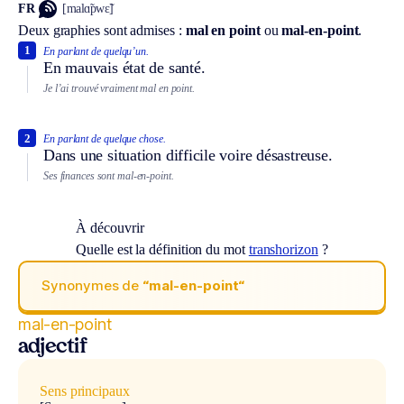
FR
[malɑ̃pwɛ̃]
Deux graphies sont admises :
mal en point
ou
mal-en-point
.
1
En parlant de quelqu’un.
En mauvais état de santé.
Je l’ai trouvé vraiment mal en point.
2
En parlant de quelque chose.
Dans une situation difficile voire désastreuse.
Ses finances sont mal-en-point.
À découvrir
Quelle est la définition du mot
transhorizon
?
Synonymes de
“mal-en-point“
mal-en-point
adjectif
Sens principaux