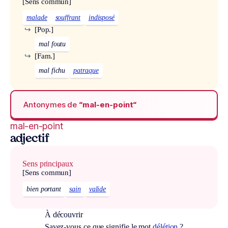
[Sens commun]
malade
souffrant
indisposé
↪
[Pop.]
mal foutu
↪
[Fam.]
mal fichu
patraque
Antonymes de
“mal-en-point“
mal-en-point
adjectif
Sens principaux
[Sens commun]
bien portant
sain
valide
À découvrir
Savez-vous ce que signifie le mot
délétion
?