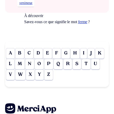
venimeux
À découvrir
Savez-vous ce que signifie le mot
ferme
?
A
B
C
D
E
F
G
H
I
J
K
L
M
N
O
P
Q
R
S
T
U
V
W
X
Y
Z