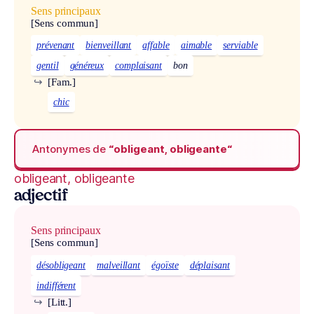
Sens principaux
[Sens commun]
prévenant
bienveillant
affable
aimable
serviable
gentil
généreux
complaisant
bon
↪
[Fam.]
chic
Antonymes de
“obligeant, obligeante“
obligeant, obligeante
adjectif
Sens principaux
[Sens commun]
désobligeant
malveillant
égoïste
déplaisant
indifférent
↪
[Litt.]