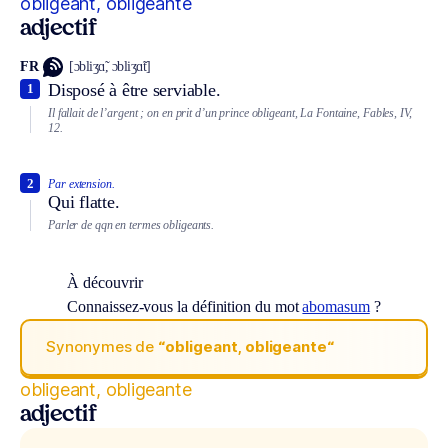
obligeant, obligeante
adjectif
FR
[ɔbliʒɑ̃, ɔbliʒɑ̃t]
Disposé à être serviable.
1
Il fallait de l’argent ; on en prit d’un prince obligeant, La Fontaine, Fables, IV,
12.
2
Par extension.
Qui flatte.
Parler de qqn en termes obligeants.
À découvrir
Connaissez-vous la définition du mot
abomasum
?
Synonymes de
“obligeant, obligeante“
obligeant, obligeante
adjectif