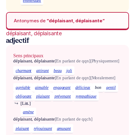
emmerdant
Antonymes de
“déplaisant, déplaisante“
déplaisant, déplaisante
adjectif
Sens principaux
déplaisant, déplaisante
[En parlant de qqn]
[Physiquement]
charmant
attirant
beau
joli
déplaisant, déplaisante
[En parlant de qqn]
[Moralement]
agréable
aimable
engageant
délicieux
bon
gentil
obligeant
plaisant
prévenant
sympathique
↪
[Litt.]
amène
déplaisant, déplaisante
[En parlant de qqch]
plaisant
réjouissant
amusant