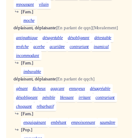
repoussant
vilain
↪
[Fam.]
moche
déplaisant, déplaisante
[En parlant de qqn]
[Moralement]
antipathique
désagréable
désobligeant
détestable
revêche
acerbe
acariâtre
contrariant
inamical
incommodant
↪
[Fam.]
imbuvable
déplaisant, déplaisante
[En parlant de qqch]
gênant
fâcheux
agaçant
ennuyeux
désagréable
désobligeant
pénible
blessant
irritant
contrariant
choquant
rébarbatif
↪
[Fam.]
enquiquinant
embêtant
empoisonnant
saumâtre
↪
[Pop.]