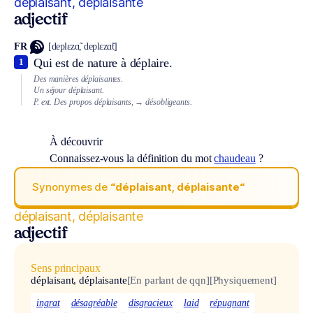
déplaisant, déplaisante
adjectif
FR
[deplɛzɑ̃, deplɛzɑ̃t]
Qui est de nature à déplaire.
1
Des manières déplaisantes.
Un séjour déplaisant.
P. ext.
Des propos déplaisants,
→ désobligeants.
À découvrir
Connaissez-vous la définition du mot
chaudeau
?
Synonymes de
“déplaisant, déplaisante“
déplaisant, déplaisante
adjectif
Sens principaux
déplaisant, déplaisante
[En parlant de qqn]
[Physiquement]
ingrat
désagréable
disgracieux
laid
répugnant