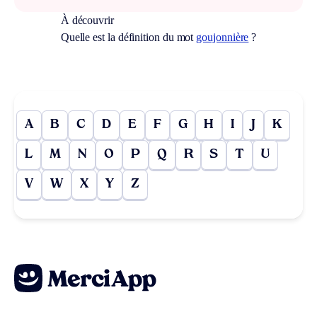
À découvrir
Quelle est la définition du mot
goujonnière
?
A
B
C
D
E
F
G
H
I
J
K
L
M
N
O
P
Q
R
S
T
U
V
W
X
Y
Z