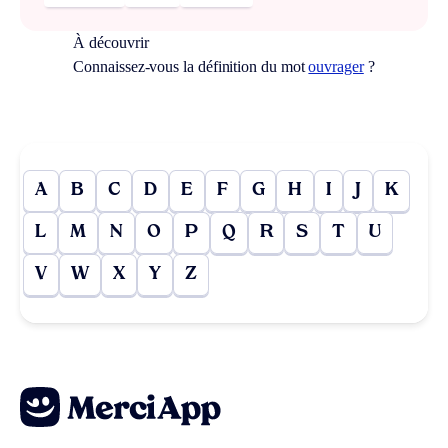
À découvrir
Connaissez-vous la définition du mot
ouvrager
?
A
B
C
D
E
F
G
H
I
J
K
L
M
N
O
P
Q
R
S
T
U
V
W
X
Y
Z