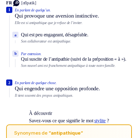
FR
[ɑ̃tipatik]
1
En parlant de quelqu’un.
Qui provoque une aversion instinctive.
Elle est si antipathique que je refuse de l’inviter.
Qui est peu engageant, désagréable.
a
Son collaborateur est antipathique.
b
Par extension.
Qui suscite de l’antipathie (suivi de la préposition « à »).
Son nouvel ami est franchement antipathique à toute notre famille.
2
En parlant de quelque chose.
Qui engendre une opposition profonde.
Il tient souvent des propos antipathiques.
À découvrir
Savez-vous ce que signifie le mot
stylite
?
Synonymes de
“antipathique“