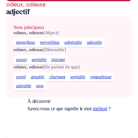
odieux, odieuse
adjectif
Sens principaux
odieux, odieuse
[Abject]
magnifique
merveilleux
admirable
adorable
odieux, odieuse
[Détestable]
exquis
agréable
plaisant
odieux, odieuse
[En parlant de qqn]
gentil
aimable
charmant
agréable
sympathique
adorable
sage
À découvrir
Savez-vous ce que signifie le mot
médusé
?