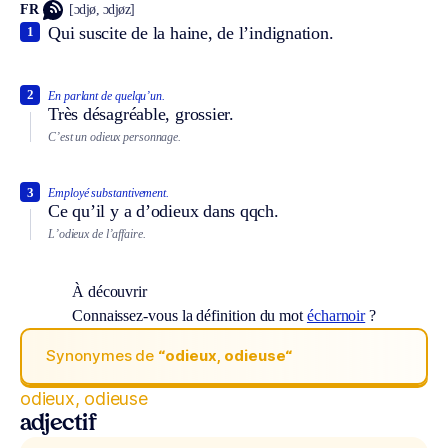
FR
[ɔdjø, ɔdjøz]
Qui suscite de la haine, de l’indignation.
1
2
En parlant de quelqu’un.
Très désagréable, grossier.
C’est un odieux personnage.
3
Employé substantivement.
Ce qu’il y a d’odieux dans qqch.
L’odieux de l’affaire.
À découvrir
Connaissez-vous la définition du mot
écharnoir
?
Synonymes de
“odieux, odieuse“
odieux, odieuse
adjectif