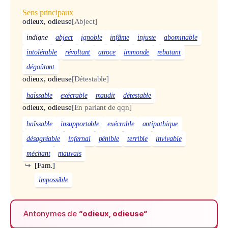
Sens principaux
odieux, odieuse
[Abject]
indigne
abject
ignoble
infâme
injuste
abominable
intolérable
révoltant
atroce
immonde
rebutant
dégoûtant
odieux, odieuse
[Détestable]
haïssable
exécrable
maudit
détestable
odieux, odieuse
[En parlant de qqn]
haïssable
insupportable
exécrable
antipathique
désagréable
infernal
pénible
terrible
invivable
méchant
mauvais
↪
[Fam.]
impossible
Antonymes de
“odieux, odieuse“