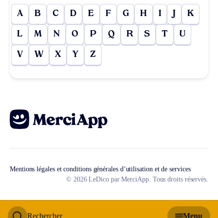
A
B
C
D
E
F
G
H
I
J
K
L
M
N
O
P
Q
R
S
T
U
V
W
X
Y
Z
Mentions légales et conditions générales d’utilisation et de services
© 2026 LeDico par MerciApp. Tous droits réservés.
Rechercher
Menu