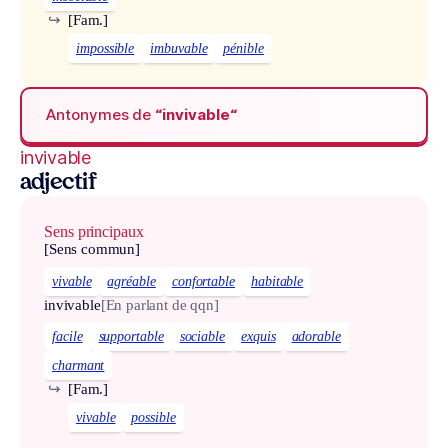
↪
[Fam.]
impossible
imbuvable
pénible
Antonymes de
“invivable“
invivable
adjectif
Sens principaux
[Sens commun]
vivable
agréable
confortable
habitable
invivable
[En parlant de qqn]
facile
supportable
sociable
exquis
adorable
charmant
↪
[Fam.]
vivable
possible