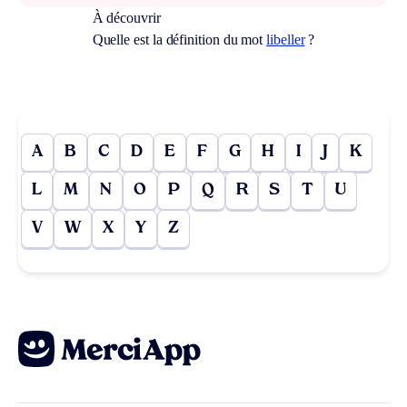
À découvrir
Quelle est la définition du mot
libeller
?
A
B
C
D
E
F
G
H
I
J
K
L
M
N
O
P
Q
R
S
T
U
V
W
X
Y
Z