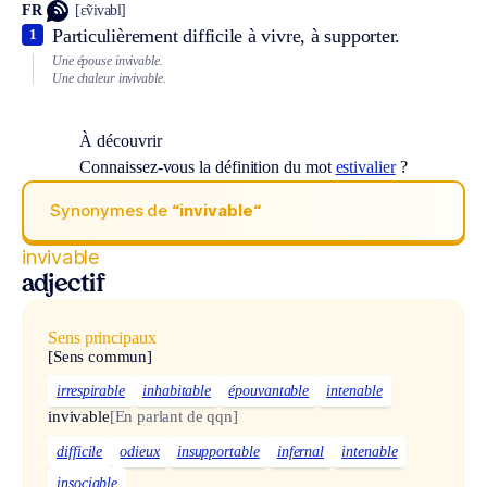
FR
[ɛ̃vivabl]
Particulièrement difficile à vivre, à supporter.
1
Une épouse invivable.
Une chaleur invivable.
À découvrir
Connaissez-vous la définition du mot
estivalier
?
Synonymes de
“invivable“
invivable
adjectif
Sens principaux
[Sens commun]
irrespirable
inhabitable
épouvantable
intenable
invivable
[En parlant de qqn]
difficile
odieux
insupportable
infernal
intenable
insociable